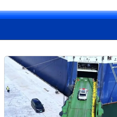
Opening
https://carro.blog.br/suvs-chineses-omoda-5-e-jaecoo-7-embarcam-para-o-brasil-e-chegam-em-30-dias-para-competir-com-corolla-cross-e-compass.html