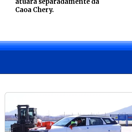
atuará separadamente da
Caoa Chery.
Opening
https://carro.blog.br/suvs-chineses-omoda-5-e-jaecoo-7-embarcam-para-o-brasil-e-chegam-em-30-dias-para-competir-com-corolla-cross-e-compass.html