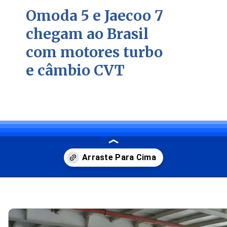
Omoda 5 e Jaecoo 7
chegam ao Brasil
com motores turbo
e câmbio CVT
Opening
https://carro.blog.br/suvs-chineses-omoda-5-e-jaecoo-7-embarcam-para-o-brasil-e-chegam-em-30-dias-para-competir-com-corolla-cross-e-compass.html