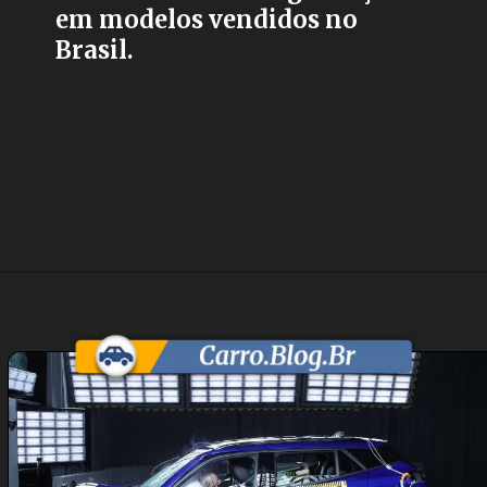
em modelos vendidos no
Brasil.
Opening
https://carro.blog.br/peugeot-2008-falha-em-novo-teste-de-seguranca-do-latin-ncap-e-acende-alerta-no-brasil.html?tipo=amp