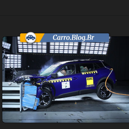
Opening
https://carro.blog.br/peugeot-2008-falha-em-novo-teste-de-seguranca-do-latin-ncap-e-acende-alerta-no-brasil.html?tipo=amp