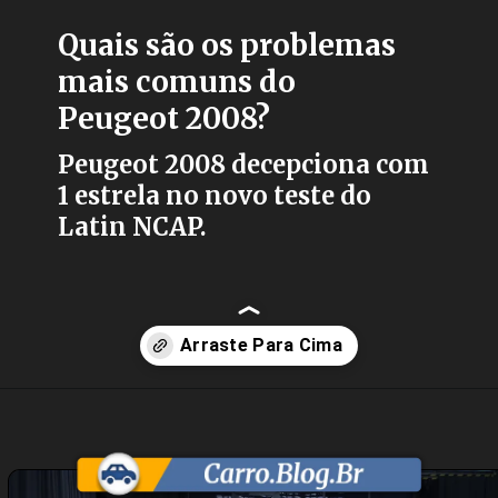
Quais são os problemas
mais comuns do
Peugeot 2008?
Peugeot 2008 decepciona com
1 estrela no novo teste do
Latin NCAP.
Opening
https://carro.blog.br/peugeot-2008-falha-em-novo-teste-de-seguranca-do-latin-ncap-e-acende-alerta-no-brasil.html?tipo=amp