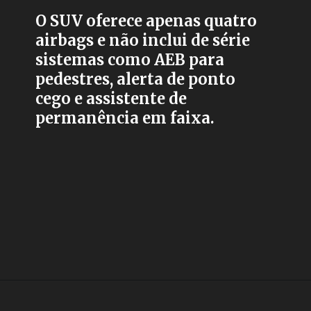
O SUV oferece apenas quatro
airbags e não inclui de série
sistemas como AEB para
pedestres, alerta de ponto
cego e assistente de
permanência em faixa.
Opening
https://carro.blog.br/peugeot-2008-falha-em-novo-teste-de-seguranca-do-latin-ncap-e-acende-alerta-no-brasil.html?tipo=amp