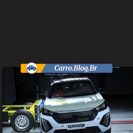
Opening
https://carro.blog.br/peugeot-2008-falha-em-novo-teste-de-seguranca-do-latin-ncap-e-acende-alerta-no-brasil.html?tipo=amp