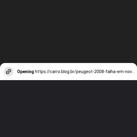
Opening
https://carro.blog.br/peugeot-2008-falha-em-novo-teste-de-seguranca-do-latin-ncap-e-acende-alerta-no-brasil.html?tipo=amp