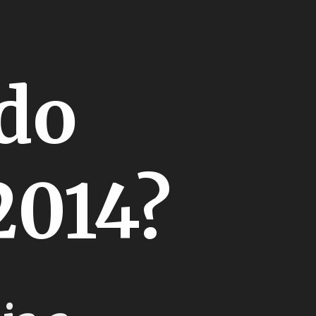
 do
2014?