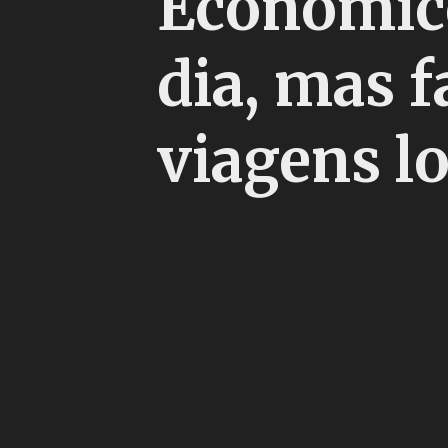
Econômico 
dia, mas f
viagens l