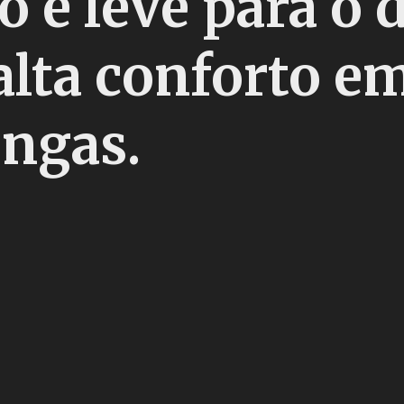
e leve para o d
alta conforto e
ongas.