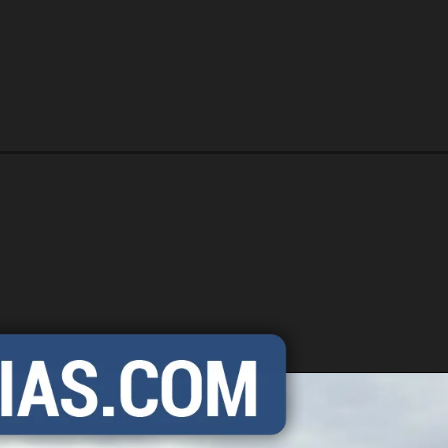
https://carro.blog.br/fiat-uno-way-1-4-2014-preco-ficha-tecnica-consumo-equipamentos-e-fotos-carro-usado-com-altura-elevada-e-motor-fire-e-opcao-confiavel-e-facil-de-manter.html?tipo=amp