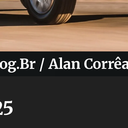
og.Br / Alan Corrê
og.Br / Alan Corrê
25