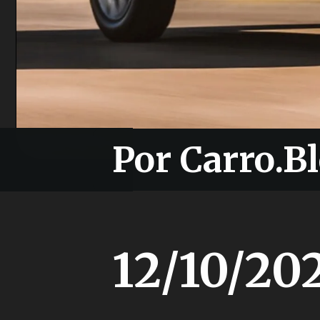
Por Carro.Bl
Por Carro.Bl
12/10/20