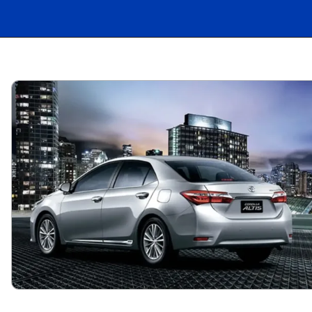
Opening
https://carro.blog.br/toyota-corolla-altis-2-0-2015-confiabilidade-no-mercado-de-usados-mas-atencao-aos-detalhes-confira-preco-e-ficha-tecnica-do-sedan.html?tipo=amp