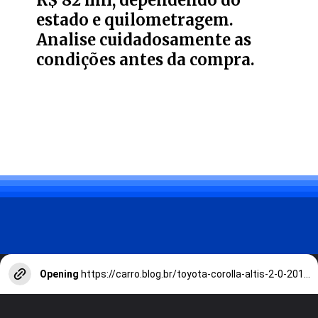
R$ 82 mil, dependendo do
estado e quilometragem.
Analise cuidadosamente as
condições antes da compra.
Opening
https://carro.blog.br/toyota-corolla-altis-2-0-2015-confiabilidade-no-mercado-de-usados-mas-atencao-aos-detalhes-confira-preco-e-ficha-tecnica-do-sedan.html?tipo=amp