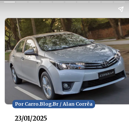
Por Carro.Blog.Br / Alan Corrêa
Por Carro.Blog.Br / Alan Corrêa
23/01/2025