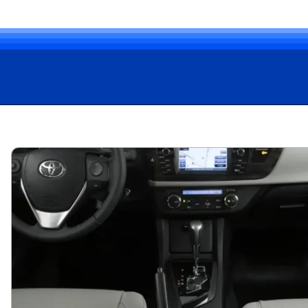
Opening
https://carro.blog.br/toyota-corolla-altis-2-0-2015-confiabilidade-no-mercado-de-usados-mas-atencao-aos-detalhes-confira-preco-e-ficha-tecnica-do-sedan.html?tipo=amp