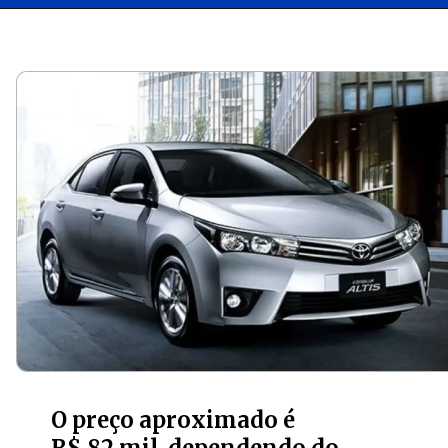
Opening
https://carro.blog.br/toyota-corolla-altis-2-0-2015-confiabilidade-no-mercado-de-usados-mas-atencao-aos-detalhes-confira-preco-e-ficha-tecnica-do-sedan.html?tipo=amp
O preço aproximado é