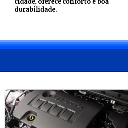
cidade, oferece conforto e boa
durabilidade.
Opening
https://carro.blog.br/toyota-corolla-altis-2-0-2015-confiabilidade-no-mercado-de-usados-mas-atencao-aos-detalhes-confira-preco-e-ficha-tecnica-do-sedan.html?tipo=amp