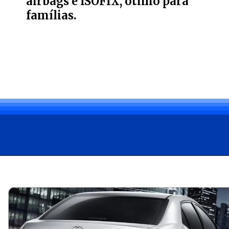
airbags e ISOFIX, ótimo para
famílias.
Opening
https://carro.blog.br/toyota-corolla-altis-2-0-2015-confiabilidade-no-mercado-de-usados-mas-atencao-aos-detalhes-confira-preco-e-ficha-tecnica-do-sedan.html?tipo=amp