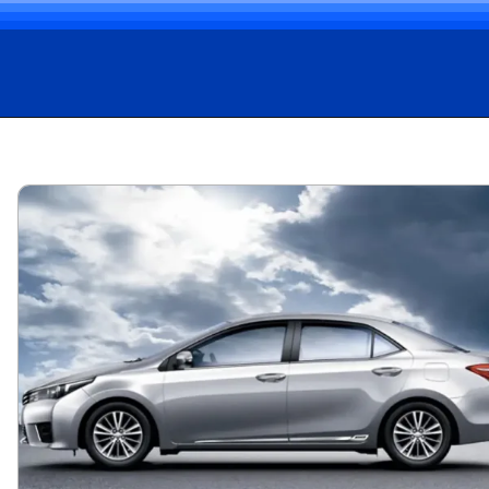
Opening
https://carro.blog.br/toyota-corolla-altis-2-0-2015-confiabilidade-no-mercado-de-usados-mas-atencao-aos-detalhes-confira-preco-e-ficha-tecnica-do-sedan.html?tipo=amp