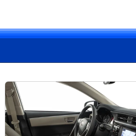
Opening
https://carro.blog.br/toyota-corolla-altis-2-0-2015-confiabilidade-no-mercado-de-usados-mas-atencao-aos-detalhes-confira-preco-e-ficha-tecnica-do-sedan.html?tipo=amp