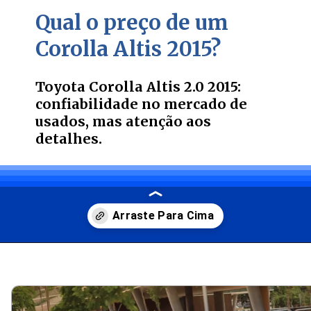
Qual o preço de um
Corolla Altis 2015?
Toyota Corolla Altis 2.0 2015:
confiabilidade no mercado de
usados, mas atenção aos
detalhes.
Opening
https://carro.blog.br/toyota-corolla-altis-2-0-2015-confiabilidade-no-mercado-de-usados-mas-atencao-aos-detalhes-confira-preco-e-ficha-tecnica-do-sedan.html?tipo=amp