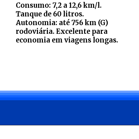
Consumo: 7,2 a 12,6 km/l.
Tanque de 60 litros.
Autonomia: até 756 km (G)
rodoviária. Excelente para
economia em viagens longas.
Opening
https://carro.blog.br/toyota-corolla-altis-2-0-2015-confiabilidade-no-mercado-de-usados-mas-atencao-aos-detalhes-confira-preco-e-ficha-tecnica-do-sedan.html?tipo=amp