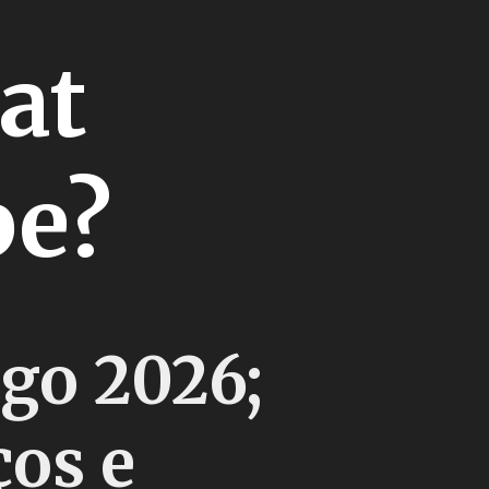
at
pe?
rgo 2026;
ços e