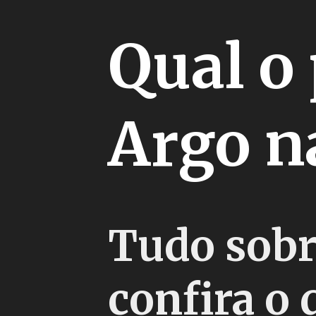
Qual o 
Argo n
Tudo sobr
confira o