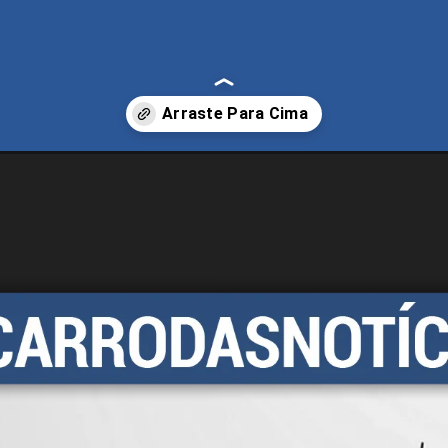
o-2026-confira-o-que-mudou-precos-e-versoes-do-hatch.html?tipo=amp