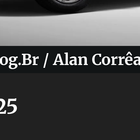
og.Br / Alan Corrê
og.Br / Alan Corrê
25