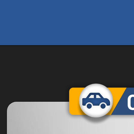
Opening
https://carro.blog.br/tudo-sobre-o-novo-fiat-arg