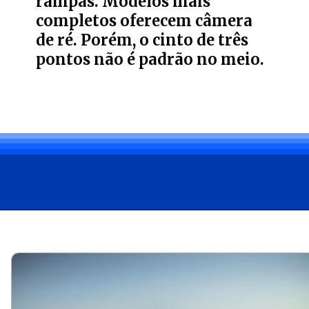
rampas. Modelos mais
completos oferecem câmera
de ré. Porém, o cinto de três
pontos não é padrão no meio.
Opening
https://carro.blog.br/vale-a-pena-comprar-um-ford-ecosport-usado.html