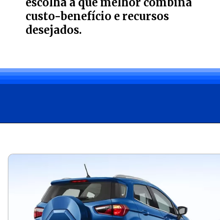
escolha a que melhor combina
custo-benefício e recursos
desejados.
Opening
https://carro.blog.br/vale-a-pena-comprar-um-ford-ecosport-usado.html