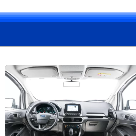
Opening
https://carro.blog.br/vale-a-pena-comprar-um-ford-ecosport-usado.html