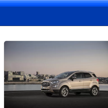
Opening
https://carro.blog.br/vale-a-pena-comprar-um-ford-ecosport-usado.html