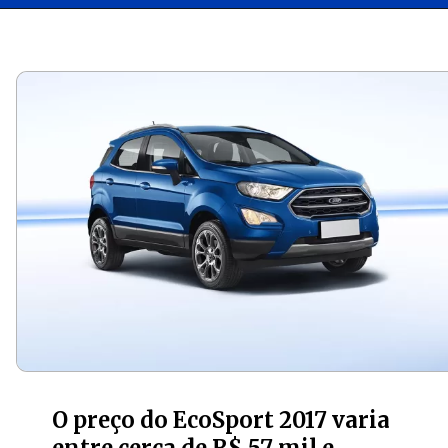
Opening
https://carro.blog.br/vale-a-pena-comprar-um-ford-ecosport-usado.html
O preço do EcoSport 2017 varia