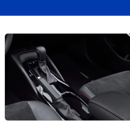
Opening
https://carro.blog.br/toyota-corolla-2025-chegou-ao-mercado-brasileiro-com-pequenas-mudancas-de-design-tecnologia-e-seguranca.html