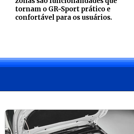
zonas são funcionalidades que
tornam o GR-Sport prático e
confortável para os usuários.
Opening
https://carro.blog.br/toyota-corolla-2025-chegou-ao-mercado-brasileiro-com-pequenas-mudancas-de-design-tecnologia-e-seguranca.html