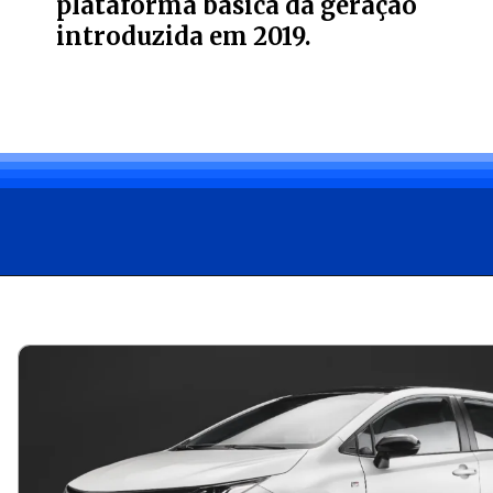
plataforma básica da geração
introduzida em 2019.
Opening
https://carro.blog.br/toyota-corolla-2025-chegou-ao-mercado-brasileiro-com-pequenas-mudancas-de-design-tecnologia-e-seguranca.html