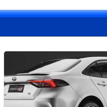
Opening
https://carro.blog.br/toyota-corolla-2025-chegou-ao-mercado-brasileiro-com-pequenas-mudancas-de-design-tecnologia-e-seguranca.html