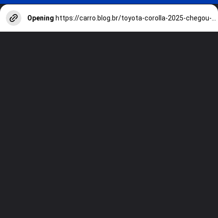
Opening
https://carro.blog.br/toyota-corolla-2025-chegou-ao-mercado-brasileiro-com-pequenas-mudancas-de-design-tecnologia-e-seguranca.html