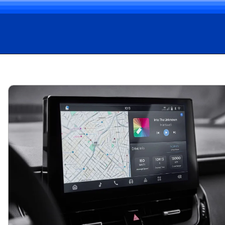
Opening
https://carro.blog.br/toyota-corolla-2025-chegou-ao-mercado-brasileiro-com-pequenas-mudancas-de-design-tecnologia-e-seguranca.html