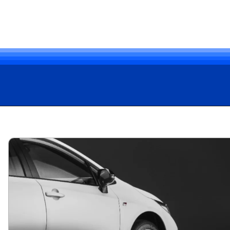
Opening
https://carro.blog.br/toyota-corolla-2025-chegou-ao-mercado-brasileiro-com-pequenas-mudancas-de-design-tecnologia-e-seguranca.html