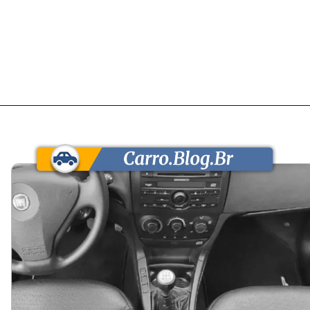
Opening
https://carro.blog.br/usados/fiat-stilo-1-8-2009-custa-cerca-de-r-23-mil-e-entrega-espaco-e-conforto-de-hatch-medio-mas-cobra-no-consumo-urbano-e-na-revenda-lenta.html