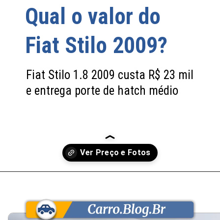
Qual o valor do
Fiat Stilo 2009?
Fiat Stilo 1.8 2009 custa R$ 23 mil
e entrega porte de hatch médio
Opening
https://carro.blog.br/usados/fiat-stilo-1-8-2009-custa-cerca-de-r-23-mil-e-entrega-espaco-e-conforto-de-hatch-medio-mas-cobra-no-consumo-urbano-e-na-revenda-lenta.html