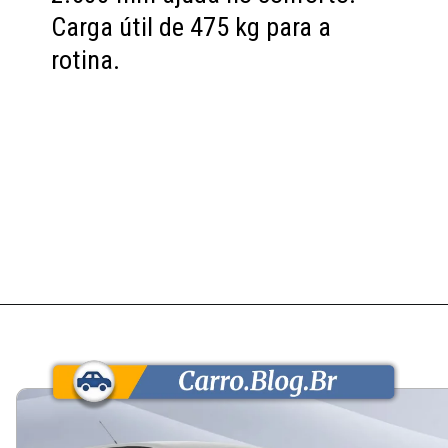
Carga útil de 475 kg para a
rotina.
Opening
https://carro.blog.br/usados/fiat-stilo-1-8-2009-custa-cerca-de-r-23-mil-e-entrega-espaco-e-conforto-de-hatch-medio-mas-cobra-no-consumo-urbano-e-na-revenda-lenta.html