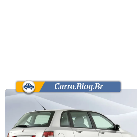
Opening
https://carro.blog.br/usados/fiat-stilo-1-8-2009-custa-cerca-de-r-23-mil-e-entrega-espaco-e-conforto-de-hatch-medio-mas-cobra-no-consumo-urbano-e-na-revenda-lenta.html