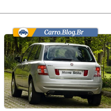
Opening
https://carro.blog.br/usados/fiat-stilo-1-8-2009-custa-cerca-de-r-23-mil-e-entrega-espaco-e-conforto-de-hatch-medio-mas-cobra-no-consumo-urbano-e-na-revenda-lenta.html