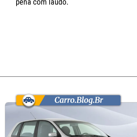
pena com laudo.
Opening
https://carro.blog.br/usados/fiat-stilo-1-8-2009-custa-cerca-de-r-23-mil-e-entrega-espaco-e-conforto-de-hatch-medio-mas-cobra-no-consumo-urbano-e-na-revenda-lenta.html