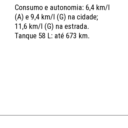
Consumo e autonomia: 6,4 km/l
(A) e 9,4 km/l (G) na cidade;
11,6 km/l (G) na estrada.
Tanque 58 L: até 673 km.
Opening
https://carro.blog.br/usados/fiat-stilo-1-8-2009-custa-cerca-de-r-23-mil-e-entrega-espaco-e-conforto-de-hatch-medio-mas-cobra-no-consumo-urbano-e-na-revenda-lenta.html