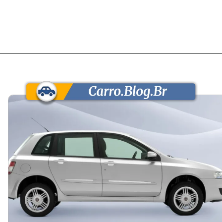
Opening
https://carro.blog.br/usados/fiat-stilo-1-8-2009-custa-cerca-de-r-23-mil-e-entrega-espaco-e-conforto-de-hatch-medio-mas-cobra-no-consumo-urbano-e-na-revenda-lenta.html