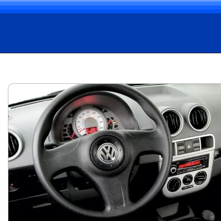
Opening
https://carro.blog.br/guia-de-usados-ficha-tecnica-do-volkswagen-gol-city-1-0-2010-preco-e-consumo-do-gol-g4-para-todo-dia.html