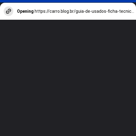
Opening
https://carro.blog.br/guia-de-usados-ficha-tecnica-do-volkswagen-gol-city-1-0-2010-preco-e-consumo-do-gol-g4-para-todo-dia.html