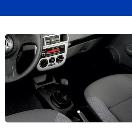
Opening
https://carro.blog.br/guia-de-usados-ficha-tecnica-do-volkswagen-gol-city-1-0-2010-preco-e-consumo-do-gol-g4-para-todo-dia.html