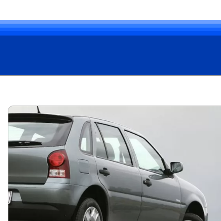
Opening
https://carro.blog.br/guia-de-usados-ficha-tecnica-do-volkswagen-gol-city-1-0-2010-preco-e-consumo-do-gol-g4-para-todo-dia.html