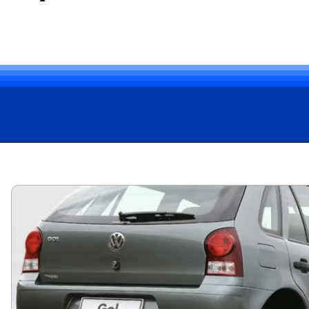
Opening
https://carro.blog.br/guia-de-usados-ficha-tecnica-do-volkswagen-gol-city-1-0-2010-preco-e-consumo-do-gol-g4-para-todo-dia.html