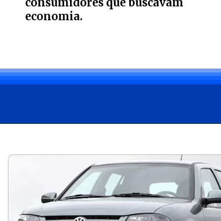
consumidores que buscavam
economia.
Opening
https://carro.blog.br/guia-de-usados-ficha-tecnica-do-volkswagen-gol-city-1-0-2010-preco-e-consumo-do-gol-g4-para-todo-dia.html