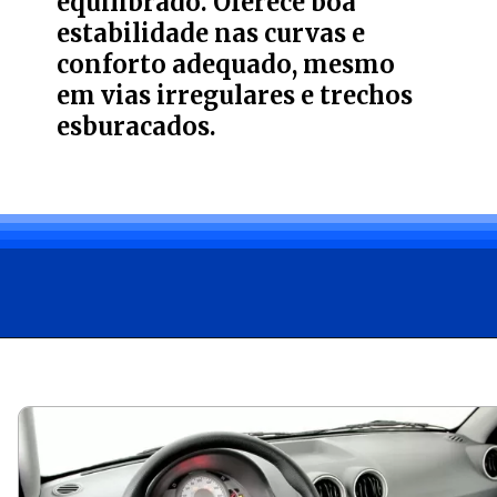
equilibrado. Oferece boa
estabilidade nas curvas e
conforto adequado, mesmo
em vias irregulares e trechos
esburacados.
Opening
https://carro.blog.br/guia-de-usados-ficha-tecnica-do-volkswagen-gol-city-1-0-2010-preco-e-consumo-do-gol-g4-para-todo-dia.html