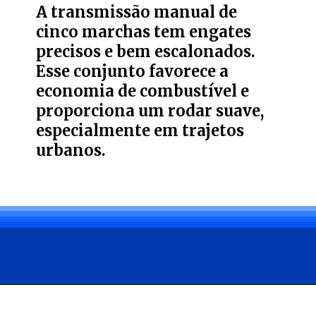
A transmissão manual de
cinco marchas tem engates
precisos e bem escalonados.
Esse conjunto favorece a
economia de combustível e
proporciona um rodar suave,
especialmente em trajetos
urbanos.
Opening
https://carro.blog.br/guia-de-usados-ficha-tecnica-do-volkswagen-gol-city-1-0-2010-preco-e-consumo-do-gol-g4-para-todo-dia.html