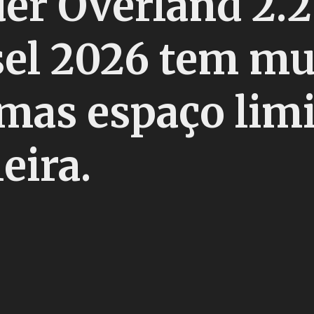
r Overland 2.2
el 2026 tem mu
 mas espaço lim
leira.