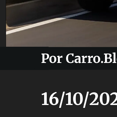
Por Carro.Bl
Por Carro.Bl
16/10/20