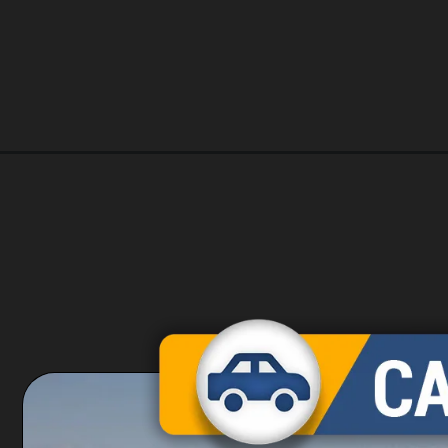
Opening
https://carro.blog.br/jeep-commander-overland-2-