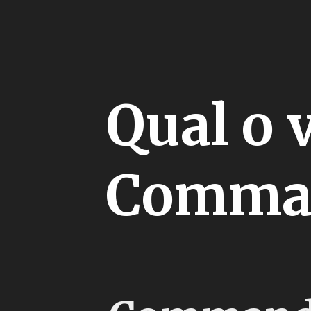
Qual o 
Comman