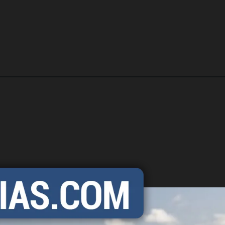
os-suv-diesel-de-7-lugares-faz-ate-134-km-l.html