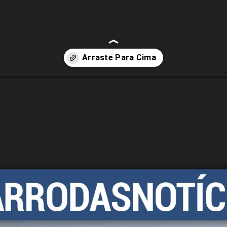
2-turbodiesel-2026-preco-ficha-tecnica-consumo-equipamentos-e-fot