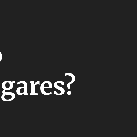
p
gares?