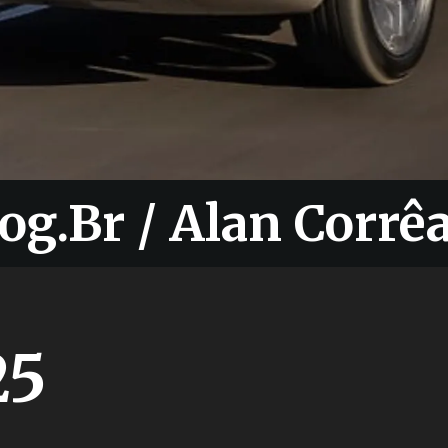
og.Br / Alan Corrê
og.Br / Alan Corrê
25