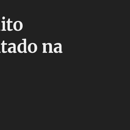
ito
itado na