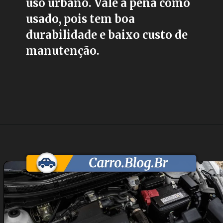
uso urbano. Vale a pena como
usado, pois tem boa
durabilidade e baixo custo de
manutenção.
Opening
https://carro.blog.br/nissan-kicks-sv-limited-1-6-2017-preco-ficha-tecnica-consumo-equipamentos-e-fotos-suv-leve-com-motor-1-6-e-cambio-cvt-ideal-para-o-uso-urbano-diario.html