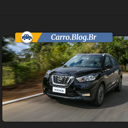
Opening
https://carro.blog.br/nissan-kicks-sv-limited-1-6-2017-preco-ficha-tecnica-consumo-equipamentos-e-fotos-suv-leve-com-motor-1-6-e-cambio-cvt-ideal-para-o-uso-urbano-diario.html