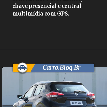
chave presencial e central
multimídia com GPS.
Opening
https://carro.blog.br/nissan-kicks-sv-limited-1-6-2017-preco-ficha-tecnica-consumo-equipamentos-e-fotos-suv-leve-com-motor-1-6-e-cambio-cvt-ideal-para-o-uso-urbano-diario.html