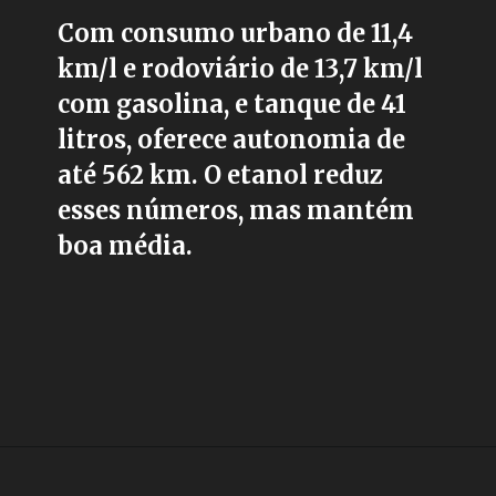
Com consumo urbano de 11,4
km/l e rodoviário de 13,7 km/l
com gasolina, e tanque de 41
litros, oferece autonomia de
até 562 km. O etanol reduz
esses números, mas mantém
boa média.
Opening
https://carro.blog.br/nissan-kicks-sv-limited-1-6-2017-preco-ficha-tecnica-consumo-equipamentos-e-fotos-suv-leve-com-motor-1-6-e-cambio-cvt-ideal-para-o-uso-urbano-diario.html