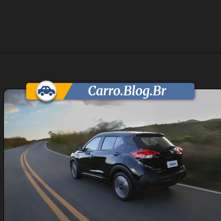
Opening
https://carro.blog.br/nissan-kicks-sv-limited-1-6-2017-preco-ficha-tecnica-consumo-equipamentos-e-fotos-suv-leve-com-motor-1-6-e-cambio-cvt-ideal-para-o-uso-urbano-diario.html