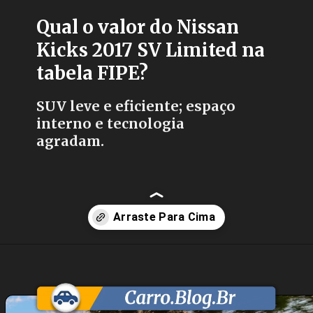
Qual o valor do Nissan
Kicks 2017 SV Limited na
tabela FIPE?
SUV leve e eficiente; espaço
interno e tecnologia
agradam.
Opening
https://carro.blog.br/nissan-kicks-sv-limited-1-6-2017-preco-ficha-tecnica-consumo-equipamentos-e-fotos-suv-leve-com-motor-1-6-e-cambio-cvt-ideal-para-o-uso-urbano-diario.html