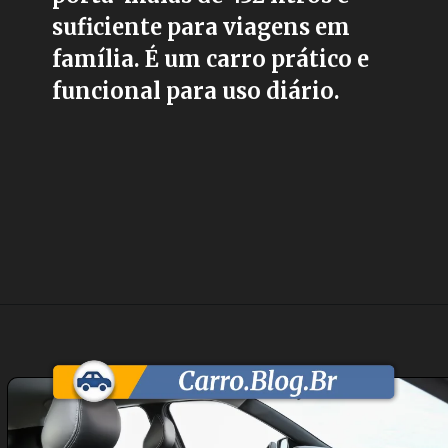
suficiente para viagens em
família. É um carro prático e
funcional para uso diário.
Opening
https://carro.blog.br/nissan-kicks-sv-limited-1-6-2017-preco-ficha-tecnica-consumo-equipamentos-e-fotos-suv-leve-com-motor-1-6-e-cambio-cvt-ideal-para-o-uso-urbano-diario.html