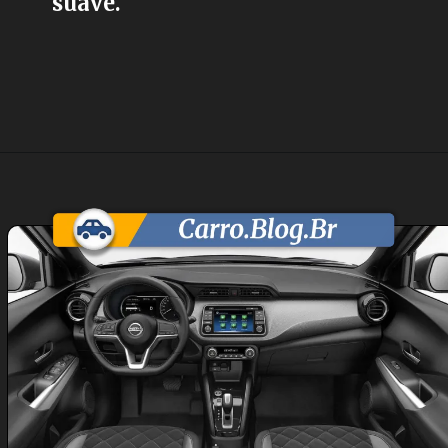
suave.
Opening
https://carro.blog.br/nissan-kicks-sv-limited-1-6-2017-preco-ficha-tecnica-consumo-equipamentos-e-fotos-suv-leve-com-motor-1-6-e-cambio-cvt-ideal-para-o-uso-urbano-diario.html