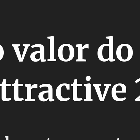
o valor d
ttractive 