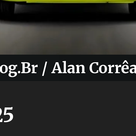
og.Br / Alan Corrê
og.Br / Alan Corrê
25