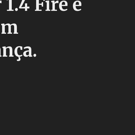
1.4 Fire e
em
ança.