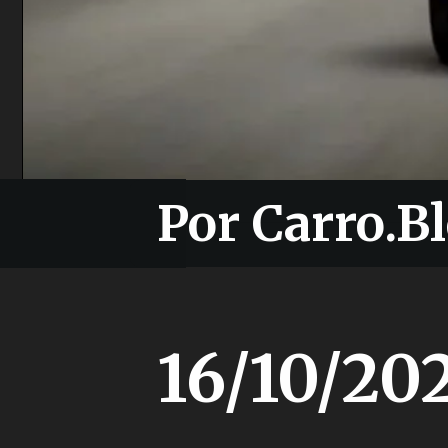
Por Carro.Bl
Por Carro.Bl
16/10/20