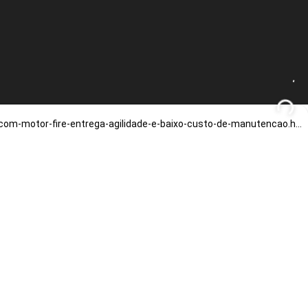
https://carro.blog.br/fiat-uno-attractive-1-4-2012-preco-ficha-tecnica-consumo-equipamentos-e-fotos-compacto-leve-com-motor-fire-entrega-agilidade-e-baixo-custo-de-manutencao.html