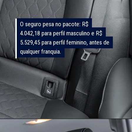
O seguro pesa no pacote: R$
O seguro pesa no pacote: R$
4.042,18 para perfil masculino e R$
4.042,18 para perfil masculino e R$
5.529,45 para perfil feminino, antes de
5.529,45 para perfil feminino, antes de
qualquer franquia.
qualquer franquia.