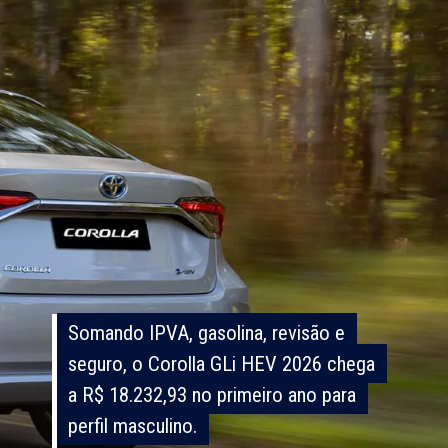
Somando IPVA, gasolina, revisão e
Somando IPVA, gasolina, revisão e
seguro, o Corolla GLi HEV 2026 chega
seguro, o Corolla GLi HEV 2026 chega
a R$ 18.232,93 no primeiro ano para
a R$ 18.232,93 no primeiro ano para
perfil masculino.
perfil masculino.