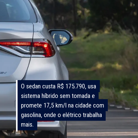
O sedan custa R$ 175.790, usa
O sedan custa R$ 175.790, usa
sistema híbrido sem tomada e
sistema híbrido sem tomada e
promete 17,5 km/l na cidade com
promete 17,5 km/l na cidade com
gasolina, onde o elétrico trabalha
gasolina, onde o elétrico trabalha
mais.
mais.