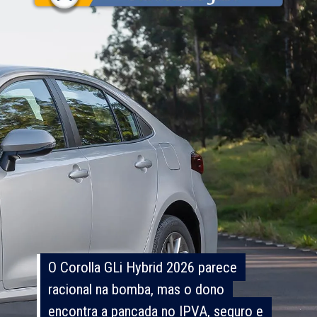
O Corolla GLi Hybrid 2026 parece
O Corolla GLi Hybrid 2026 parece
racional na bomba, mas o dono
racional na bomba, mas o dono
encontra a pancada no IPVA, seguro e
encontra a pancada no IPVA, seguro e