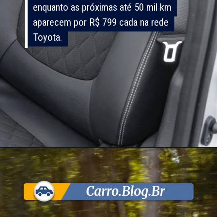
enquanto as próximas até 50 mil km
enquanto as próximas até 50 mil km
aparecem por R$ 799 cada na rede
aparecem por R$ 799 cada na rede
Toyota.
Toyota.