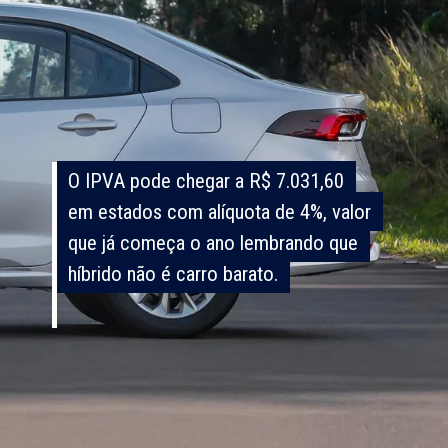
O IPVA pode chegar a R$ 7.031,60
O IPVA pode chegar a R$ 7.031,60
em estados com alíquota de 4%, valor
em estados com alíquota de 4%, valor
que já começa o ano lembrando que
que já começa o ano lembrando que
híbrido não é carro barato.
híbrido não é carro barato.