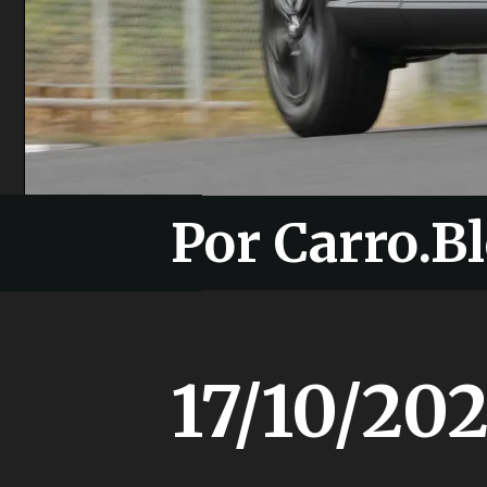
Por Carro.Bl
Por Carro.Bl
17/10/20