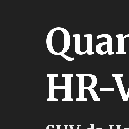
Quan
HR-V