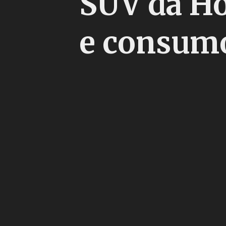
SUV da Ho
e consumo