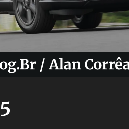
og.Br / Alan Corrê
og.Br / Alan Corrê
25