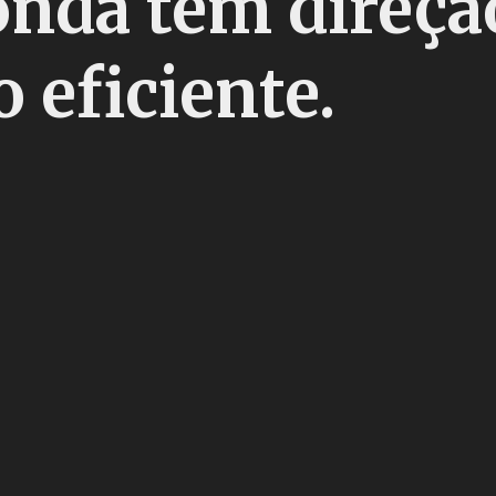
nda tem direçã
 eficiente.