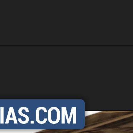
https://carro.blog.br/honda-hr-v-exl-1-5-2025-preco-ficha-tecnica-consumo-equipamentos-e-fotos-suv-equilibrado-com-126-cv-e-354-litros-de-porta-malas-e-boa-opcao-para-familias-pequenas.html