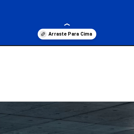
ecos-para-corolla-cross-e-yaris-no-brasil.html