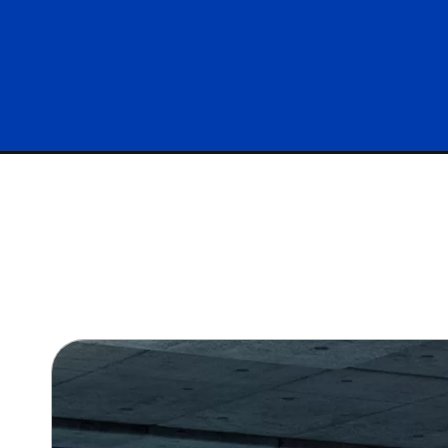
Opening
https://carro.blog.br/toyota-anuncia-aumento-de-pr