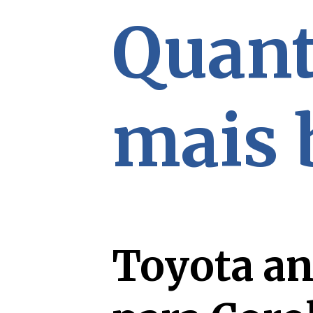
Quant
mais 
Toyota an