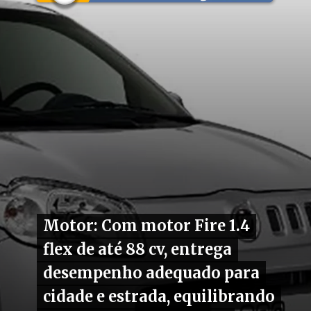
Motor: Com motor Fire 1.4
Motor: Com motor Fire 1.4
flex de até 88 cv, entrega
flex de até 88 cv, entrega
desempenho adequado para
desempenho adequado para
cidade e estrada, equilibrando
cidade e estrada, equilibrando