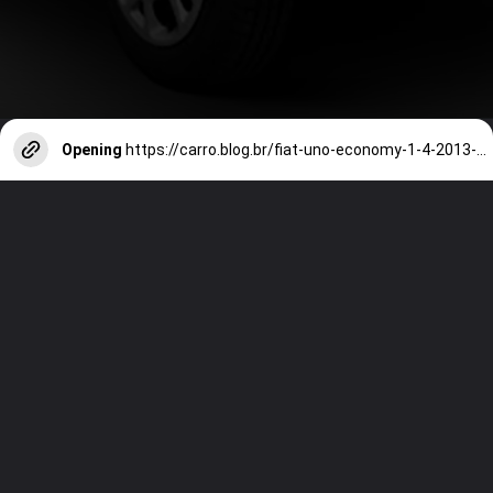
Opening
https://carro.blog.br/fiat-uno-economy-1-4-2013-2-portas-consumo-ficha-tecnica-e-fotos-motor-fire-rende-88-cv-e-e-ideal-para-quem-busca-baixo-custo-de-manutencao.html?tipo=amp