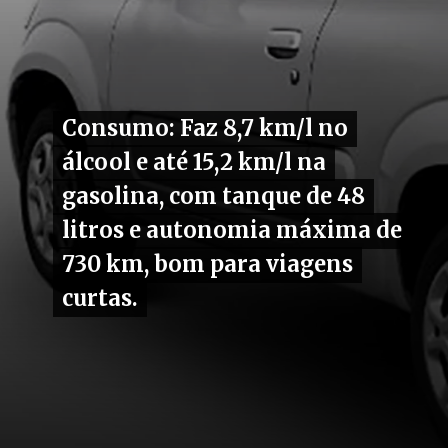
Consumo: Faz 8,7 km/l no
Consumo: Faz 8,7 km/l no
álcool e até 15,2 km/l na
álcool e até 15,2 km/l na
gasolina, com tanque de 48
gasolina, com tanque de 48
litros e autonomia máxima de
litros e autonomia máxima de
730 km, bom para viagens
730 km, bom para viagens
curtas.
curtas.