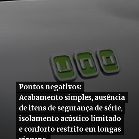
Pontos negativos:
Pontos negativos:
Acabamento simples, ausência
Acabamento simples, ausência
de itens de segurança de série,
de itens de segurança de série,
isolamento acústico limitado
isolamento acústico limitado
e conforto restrito em longas
e conforto restrito em longas