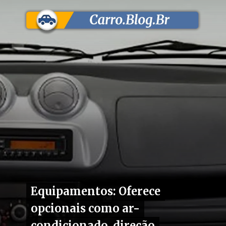
Equipamentos: Oferece
Equipamentos: Oferece
opcionais como ar-
opcionais como ar-
condicionado, direção
condicionado, direção