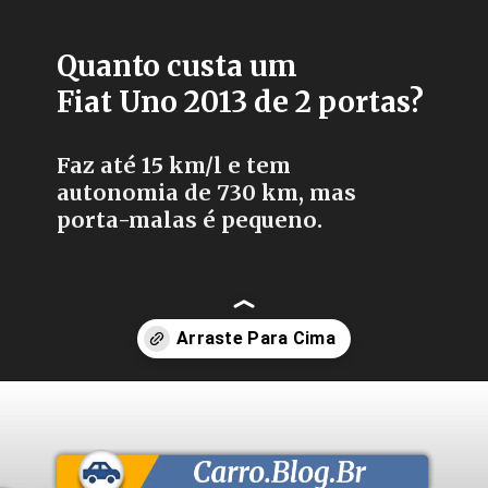
Quanto custa um
Fiat Uno 2013 de 2 portas?
Faz até 15 km/l e tem
autonomia de 730 km, mas
porta-malas é pequeno.
Opening
https://carro.blog.br/fiat-uno-economy-1-4-2013-2-portas-consumo-ficha-tecnica-e-fotos-motor-fire-rende-88-cv-e-e-ideal-para-quem-busca-baixo-custo-de-manutencao.html?tipo=amp