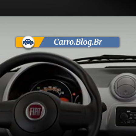
Opening
https://carro.blog.br/fiat-uno-economy-1-4-2013-2-portas-consumo-ficha-tecnica-e-fotos-motor-fire-rende-88-cv-e-e-ideal-para-quem-busca-baixo-custo-de-manutencao.html?tipo=amp