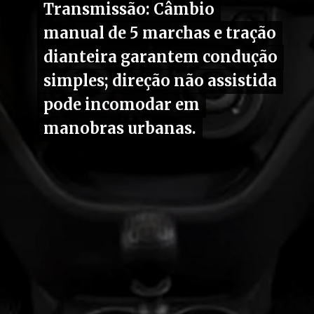
Transmissão: Câmbio
Transmissão: Câmbio
manual de 5 marchas e tração
manual de 5 marchas e tração
dianteira garantem condução
dianteira garantem condução
simples; direção não assistida
simples; direção não assistida
pode incomodar em
pode incomodar em
manobras urbanas.
manobras urbanas.