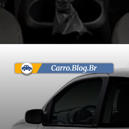
Opening
https://carro.blog.br/fiat-uno-economy-1-4-2013-2-portas-consumo-ficha-tecnica-e-fotos-motor-fire-rende-88-cv-e-e-ideal-para-quem-busca-baixo-custo-de-manutencao.html?tipo=amp