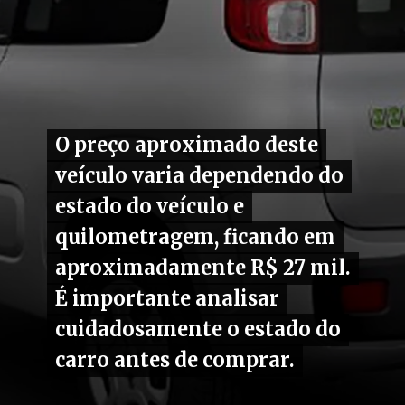
O preço aproximado deste
O preço aproximado deste
veículo varia dependendo do
veículo varia dependendo do
estado do veículo e
estado do veículo e
quilometragem, ficando em
quilometragem, ficando em
aproximadamente R$ 27 mil.
aproximadamente R$ 27 mil.
É importante analisar
É importante analisar
cuidadosamente o estado do
cuidadosamente o estado do
carro antes de comprar.
carro antes de comprar.