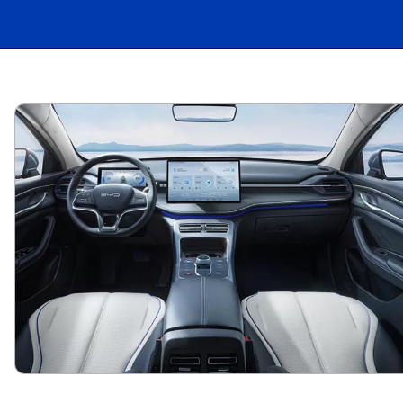
Opening
https://carro.blog.br/ficha-tecnica-do-byd-king-2025-preco-consumo-e-desempenho-do-sedan-hibrido.html