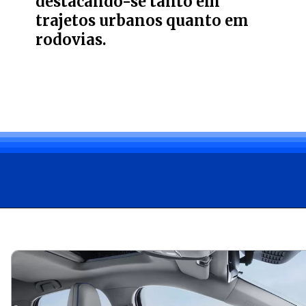
destacando-se tanto em
trajetos urbanos quanto em
rodovias.
Opening
https://carro.blog.br/ficha-tecnica-do-byd-king-2025-preco-consumo-e-desempenho-do-sedan-hibrido.html