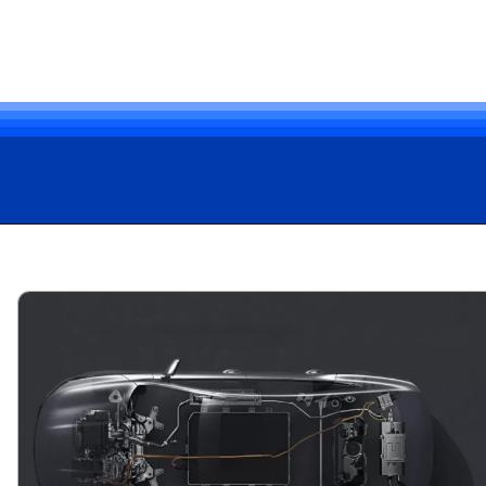
Opening
https://carro.blog.br/ficha-tecnica-do-byd-king-2025-preco-consumo-e-desempenho-do-sedan-hibrido.html