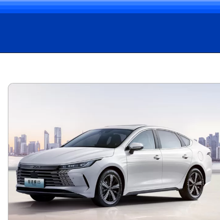
Opening
https://carro.blog.br/ficha-tecnica-do-byd-king-2025-preco-consumo-e-desempenho-do-sedan-hibrido.html