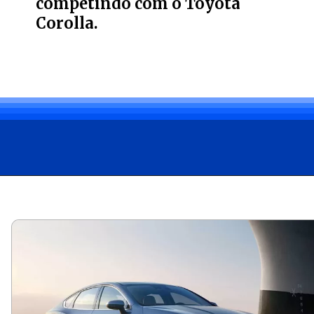
competindo com o Toyota
Corolla.
Opening
https://carro.blog.br/ficha-tecnica-do-byd-king-2025-preco-consumo-e-desempenho-do-sedan-hibrido.html