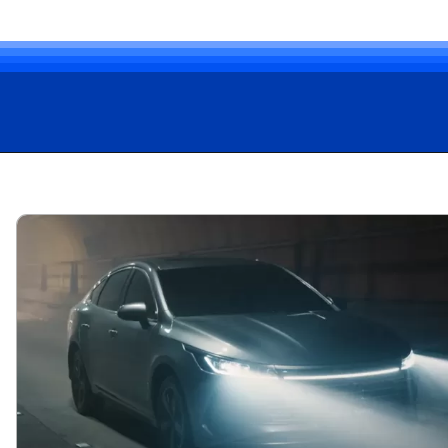
Opening
https://carro.blog.br/ficha-tecnica-do-byd-king-2025-preco-consumo-e-desempenho-do-sedan-hibrido.html