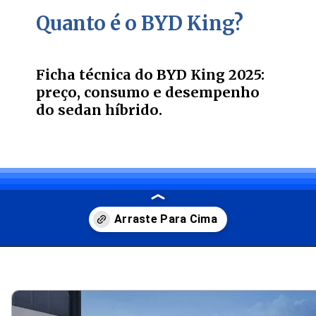
Quanto é o BYD King?
Ficha técnica do BYD King 2025:
preço, consumo e desempenho
do sedan híbrido.
Opening
https://carro.blog.br/ficha-tecnica-do-byd-king-2025-preco-consumo-e-desempenho-do-sedan-hibrido.html