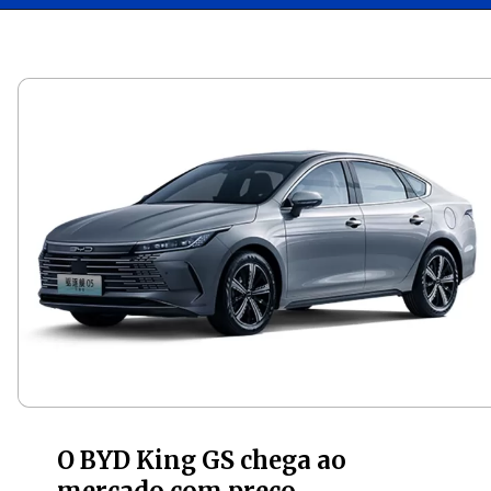
Opening
https://carro.blog.br/ficha-tecnica-do-byd-king-2025-preco-consumo-e-desempenho-do-sedan-hibrido.html
O BYD King GS chega ao