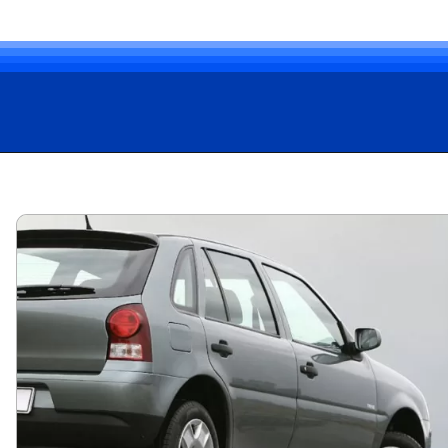
Opening
https://carro.blog.br/jeep-renegade-2025-preco-novidades-e-novas-versoes.html