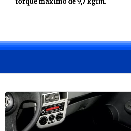
torque máximo de 9,7 kgfm.
Opening
https://carro.blog.br/jeep-renegade-2025-preco-novidades-e-novas-versoes.html