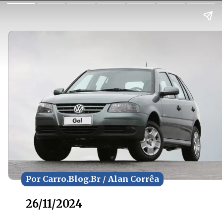
Por Carro.Blog.Br / Alan Corrêa
Por Carro.Blog.Br / Alan Corrêa
26/11/2024