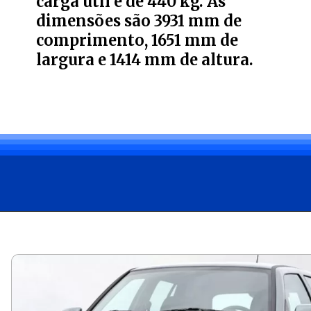
carga útil é de 440 kg. As
dimensões são 3931 mm de
comprimento, 1651 mm de
largura e 1414 mm de altura.
Opening
https://carro.blog.br/jeep-renegade-2025-preco-novidades-e-novas-versoes.html