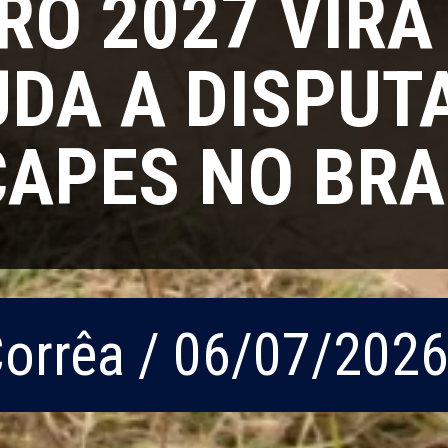
RO 2027 VIRA
UDA A DISPUT
CAPES NO BRA
Corrêa / 06/07/202
Corrêa / 06/07/202