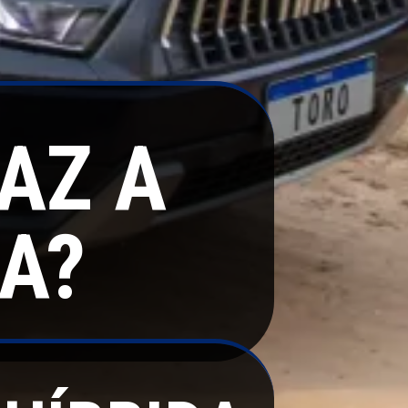
AZ A
A?