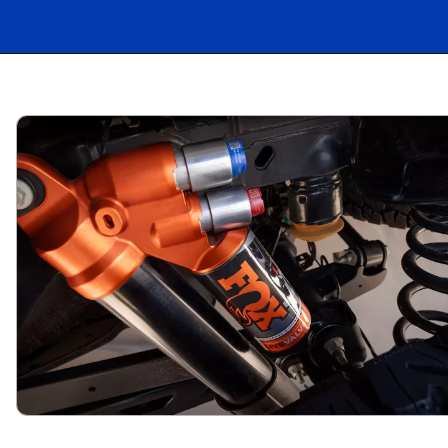
Opening
https://carro.blog.br/ford-raptor-15-anos-de-evolucao-no-segmento-off-road.html?tipo=amp