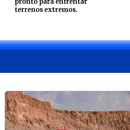
pronto para enfrentar
terrenos extremos.
Opening
https://carro.blog.br/ford-raptor-15-anos-de-evolucao-no-segmento-off-road.html?tipo=amp