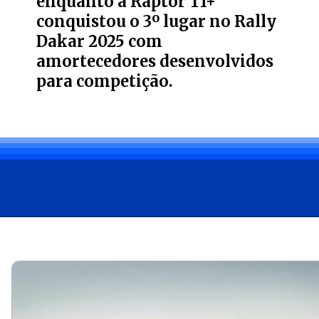
enquanto a Raptor T1+
conquistou o 3º lugar no Rally
Dakar 2025 com
amortecedores desenvolvidos
para competição.
Opening
https://carro.blog.br/ford-raptor-15-anos-de-evolucao-no-segmento-off-road.html?tipo=amp