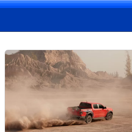
Opening
https://carro.blog.br/ford-raptor-15-anos-de-evolucao-no-segmento-off-road.html?tipo=amp