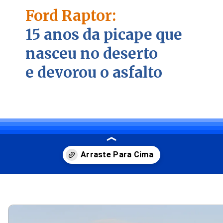
Ford Raptor:
15 anos da picape que
nasceu no deserto
e devorou o asfalto
Opening
https://carro.blog.br/ford-raptor-15-anos-de-evolucao-no-segmento-off-road.html?tipo=amp