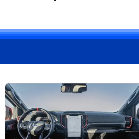
Opening
https://carro.blog.br/ford-raptor-15-anos-de-evolucao-no-segmento-off-road.html?tipo=amp