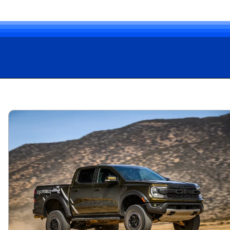
Opening
https://carro.blog.br/ford-raptor-15-anos-de-evolucao-no-segmento-off-road.html?tipo=amp