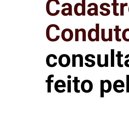
Cadastr
Conduto
consult
feito pe