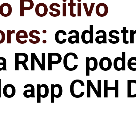
o Positivo
res:
cadastr
a RNPC pode
lo app CNH D