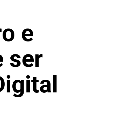
o e
 ser
igital