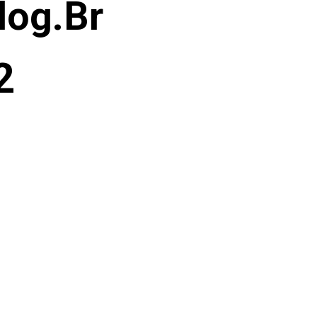
log.Br
2