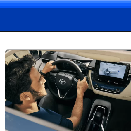
Opening
https://carro.blog.br/tudo-sobre-o-toyota-corolla-2024-preco-consumo-e-desempenho-do-sedan-adorado-no-brasil.html?tipo=amp