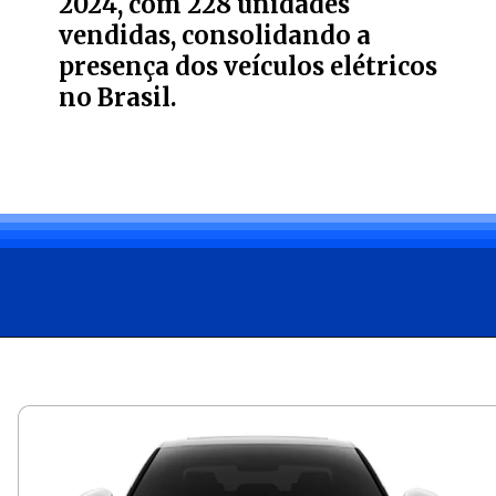
2024, com 228 unidades
vendidas, consolidando a
presença dos veículos elétricos
no Brasil.
Opening
https://carro.blog.br/tudo-sobre-o-toyota-corolla-2024-preco-consumo-e-desempenho-do-sedan-adorado-no-brasil.html?tipo=amp