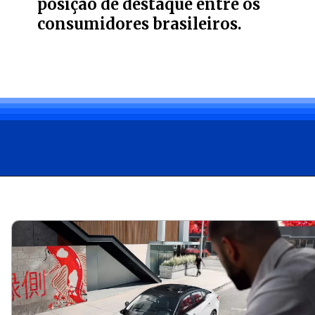
posição de destaque entre os
consumidores brasileiros.
Opening
https://carro.blog.br/tudo-sobre-o-toyota-corolla-2024-preco-consumo-e-desempenho-do-sedan-adorado-no-brasil.html?tipo=amp