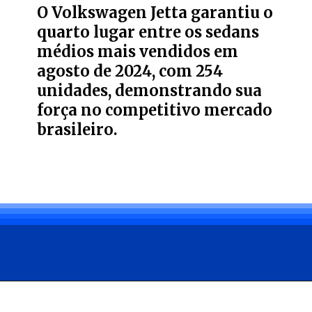
O Volkswagen Jetta garantiu o
quarto lugar entre os sedans
médios mais vendidos em
agosto de 2024, com 254
unidades, demonstrando sua
força no competitivo mercado
brasileiro.
Opening
https://carro.blog.br/tudo-sobre-o-toyota-corolla-2024-preco-consumo-e-desempenho-do-sedan-adorado-no-brasil.html?tipo=amp