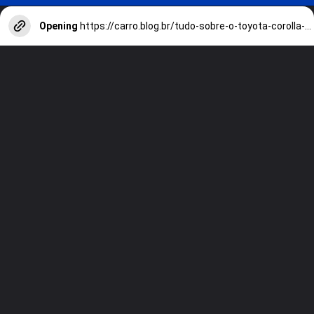
Opening
https://carro.blog.br/tudo-sobre-o-toyota-corolla-2024-preco-consumo-e-desempenho-do-sedan-adorado-no-brasil.html?tipo=amp