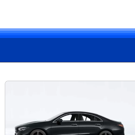
Opening
https://carro.blog.br/tudo-sobre-o-toyota-corolla-2024-preco-consumo-e-desempenho-do-sedan-adorado-no-brasil.html?tipo=amp