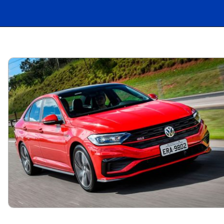
Opening
https://carro.blog.br/tudo-sobre-o-toyota-corolla-2024-preco-consumo-e-desempenho-do-sedan-adorado-no-brasil.html?tipo=amp