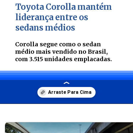
Toyota Corolla mantém
liderança entre os
sedans médios
Corolla segue como o sedan
médio mais vendido no Brasil,
com 3.515 unidades emplacadas.
Opening
https://carro.blog.br/tudo-sobre-o-toyota-corolla-2024-preco-consumo-e-desempenho-do-sedan-adorado-no-brasil.html?tipo=amp