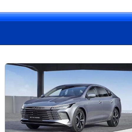
Opening
https://carro.blog.br/tudo-sobre-o-toyota-corolla-2024-preco-consumo-e-desempenho-do-sedan-adorado-no-brasil.html?tipo=amp