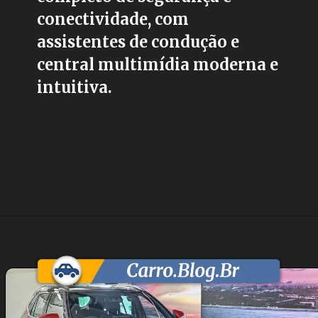
conectividade, com
assistentes de condução e
central multimídia moderna e
intuitiva.
Opening
https://carro.blog.br/toyota-yaris-cross-2026-chega-como-suv-hibrido-nacional-por-r-180-mil.html