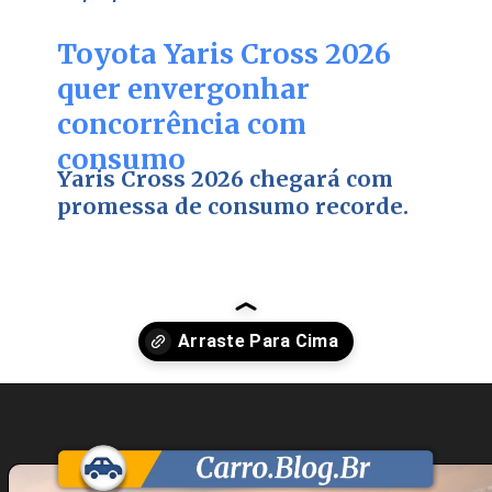
Toyota Yaris Cross 2026
quer envergonhar
concorrência com
consumo
Yaris Cross 2026 chegará com
promessa de consumo recorde.
Opening
https://carro.blog.br/toyota-yaris-cross-2026-chega-como-suv-hibrido-nacional-por-r-180-mil.html?tipo=amp