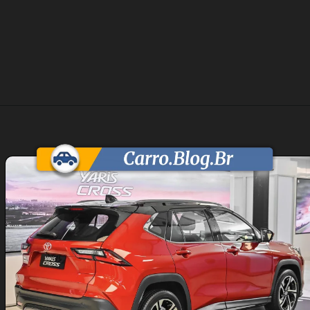
Opening
https://carro.blog.br/toyota-yaris-cross-2026-chega-como-suv-hibrido-nacional-por-r-180-mil.html