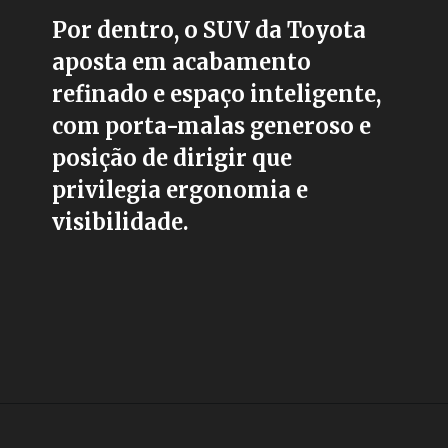
Por dentro, o SUV da Toyota
aposta em acabamento
refinado e espaço inteligente,
com porta-malas generoso e
posição de dirigir que
privilegia ergonomia e
visibilidade.
Opening
https://carro.blog.br/toyota-yaris-cross-2026-chega-como-suv-hibrido-nacional-por-r-180-mil.html