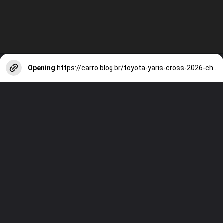
Opening
https://carro.blog.br/toyota-yaris-cross-2026-chega-como-suv-hibrido-nacional-por-r-180-mil.html