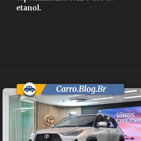
etanol.
Opening
https://carro.blog.br/toyota-yaris-cross-2026-chega-como-suv-hibrido-nacional-por-r-180-mil.html