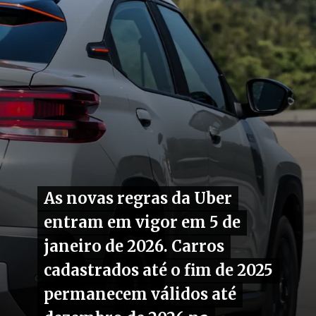
As novas regras da Uber
As novas regras da Uber
entram em vigor em 5 de
entram em vigor em 5 de
janeiro de 2026. Carros
janeiro de 2026. Carros
cadastrados até o fim de 2025
cadastrados até o fim de 2025
permanecem válidos até
permanecem válidos até