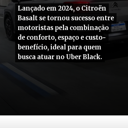
Lançado em 2024, o Citroën
Lançado em 2024, o Citroën
Basalt se tornou sucesso entre
Basalt se tornou sucesso entre
motoristas pela combinação
motoristas pela combinação
de conforto, espaço e custo-
de conforto, espaço e custo-
benefício, ideal para quem
benefício, ideal para quem
busca atuar no Uber Black.
busca atuar no Uber Black.