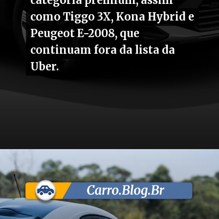
categoria premium, assim
categoria premium, assim
como Tiggo 3X, Kona Hybrid e
como Tiggo 3X, Kona Hybrid e
Peugeot E-2008, que
Peugeot E-2008, que
continuam fora da lista da
continuam fora da lista da
Uber.
Uber.