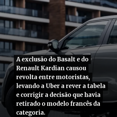
A exclusão do Basalt e do
A exclusão do Basalt e do
Renault Kardian causou
Renault Kardian causou
revolta entre motoristas,
revolta entre motoristas,
levando a Uber a rever a tabela
levando a Uber a rever a tabela
e corrigir a decisão que havia
e corrigir a decisão que havia
retirado o modelo francês da
retirado o modelo francês da
categoria.
categoria.