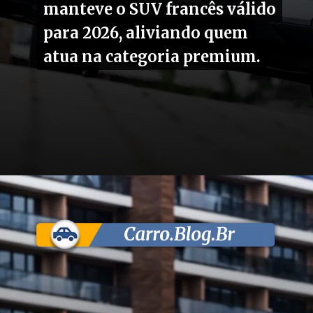
manteve o SUV francês válido
manteve o SUV francês válido
para 2026, aliviando quem
para 2026, aliviando quem
atua na categoria premium.
atua na categoria premium.