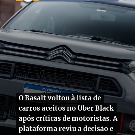
O Basalt voltou à lista de
O Basalt voltou à lista de
carros aceitos no Uber Black
carros aceitos no Uber Black
após críticas de motoristas. A
após críticas de motoristas. A
plataforma reviu a decisão e
plataforma reviu a decisão e