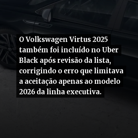
O Volkswagen Virtus 2025
O Volkswagen Virtus 2025
também foi incluído no Uber
também foi incluído no Uber
Black após revisão da lista,
Black após revisão da lista,
corrigindo o erro que limitava
corrigindo o erro que limitava
a aceitação apenas ao modelo
a aceitação apenas ao modelo
2026 da linha executiva.
2026 da linha executiva.