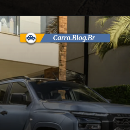
Opening
https://carro.blog.br/mitsubishi-triton-tarmac-e-uma-versao-inspirada-na-picape-triton-katana-so-que-4x2-para-competir-com-a-ford-ranger-black.html?tipo=amp