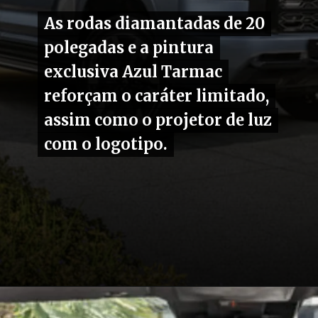
As rodas diamantadas de 20
As rodas diamantadas de 20
polegadas e a pintura
polegadas e a pintura
exclusiva Azul Tarmac
exclusiva Azul Tarmac
reforçam o caráter limitado,
reforçam o caráter limitado,
assim como o projetor de luz
assim como o projetor de luz
com o logotipo.
com o logotipo.
Opening
https://carro.blog.br/mitsubishi-triton-tarmac-e-uma-versao-inspirada-na-picape-triton-katana-so-que-4x2-para-competir-com-a-ford-ranger-black.html?tipo=amp