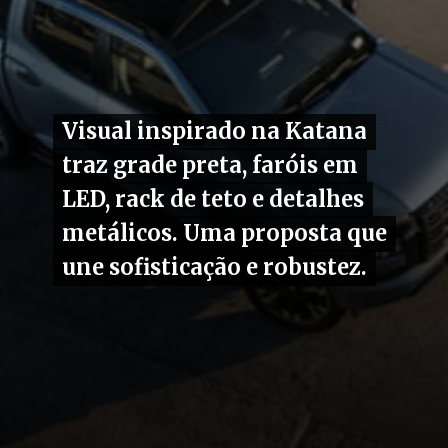
Visual inspirado na Katana
Visual inspirado na Katana
traz grade preta, faróis em
traz grade preta, faróis em
LED, rack de teto e detalhes
LED, rack de teto e detalhes
metálicos. Uma proposta que
metálicos. Uma proposta que
une sofisticação e robustez.
une sofisticação e robustez.