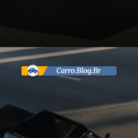
Opening
https://carro.blog.br/mitsubishi-triton-tarmac-e-uma-versao-inspirada-na-picape-triton-katana-so-que-4x2-para-competir-com-a-ford-ranger-black.html?tipo=amp