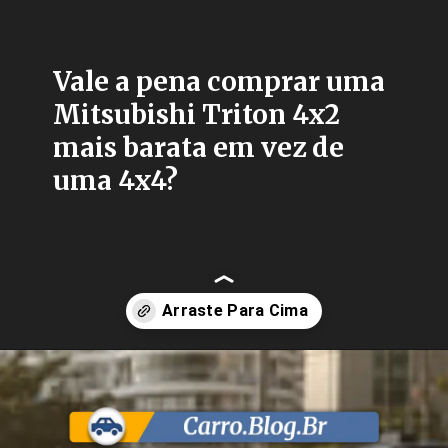
Vale a pena comprar uma
Mitsubishi Triton 4x2
mais barata em vez de
uma 4x4?
Opening
https://carro.blog.br/mitsubishi-triton-tarmac-e-uma-versao-inspirada-na-picape-triton-katana-so-que-4x2-para-competir-com-a-ford-ranger-black.html?tipo=amp