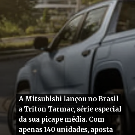
A Mitsubishi lançou no Brasil
A Mitsubishi lançou no Brasil
a Triton Tarmac, série especial
a Triton Tarmac, série especial
da sua picape média. Com
da sua picape média. Com
apenas 140 unidades, aposta
apenas 140 unidades, aposta