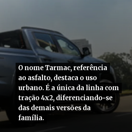
O nome Tarmac, referência
O nome Tarmac, referência
ao asfalto, destaca o uso
ao asfalto, destaca o uso
urbano. É a única da linha com
urbano. É a única da linha com
tração 4x2, diferenciando-se
tração 4x2, diferenciando-se
das demais versões da
das demais versões da
família.
família.