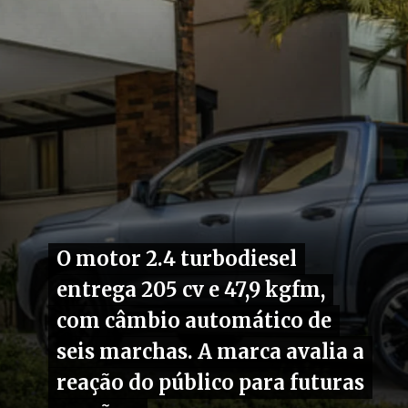
O motor 2.4 turbodiesel
O motor 2.4 turbodiesel
entrega 205 cv e 47,9 kgfm,
entrega 205 cv e 47,9 kgfm,
com câmbio automático de
com câmbio automático de
seis marchas. A marca avalia a
seis marchas. A marca avalia a
reação do público para futuras
reação do público para futuras