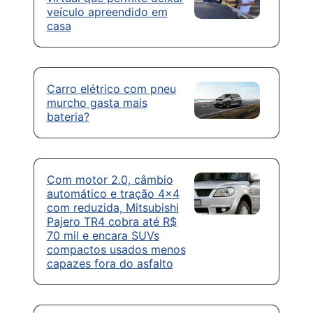
veículo apreendido em
casa
Carro elétrico com pneu
murcho gasta mais
bateria?
Com motor 2.0, câmbio
automático e tração 4×4
com reduzida, Mitsubishi
Pajero TR4 cobra até R$
70 mil e encara SUVs
compactos usados menos
capazes fora do asfalto