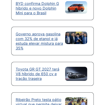
BYD confirma Dolphin G
híbrido e novo Dolphin
Mini para o Brasil
Governo aprova gasolina
com 32% de etanol e já
estuda elevar mistura para
35%
Toyota GR GT 2027 terá
V8 híbrido de 650 cv e
tração traseira
Ribeirão Preto testa pátio
virtual que permite deixar