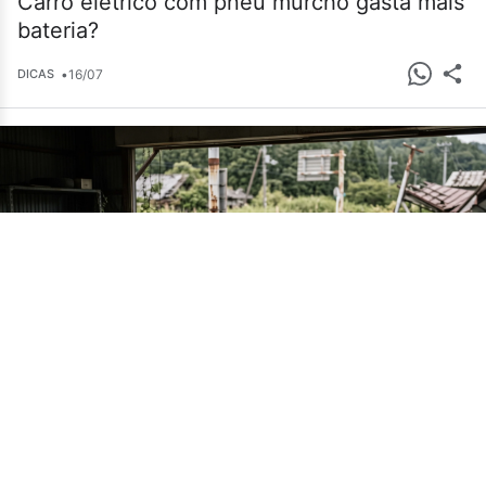
Carro elétrico com pneu murcho gasta mais
bateria?
•
16/07
DICAS
Cemitério de carros em Fukushima guarda