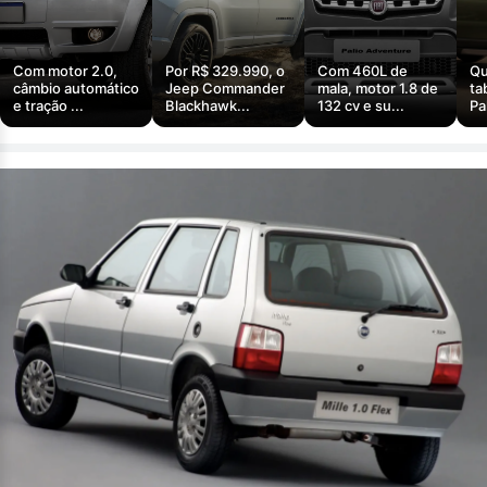
Com motor 2.0,
Por R$ 329.990, o
Com 460L de
Qu
câmbio automático
Jeep Commander
mala, motor 1.8 de
ta
e tração ...
Blackhawk...
132 cv e su...
Pa