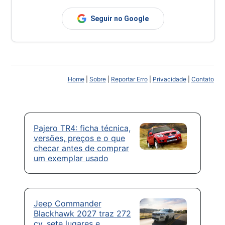
Seguir no Google
Home
|
Sobre
|
Reportar Erro
|
Privacidade
|
Contato
Pajero TR4: ficha técnica,
versões, preços e o que
checar antes de comprar
um exemplar usado
Jeep Commander
Blackhawk 2027 traz 272
cv, sete lugares e