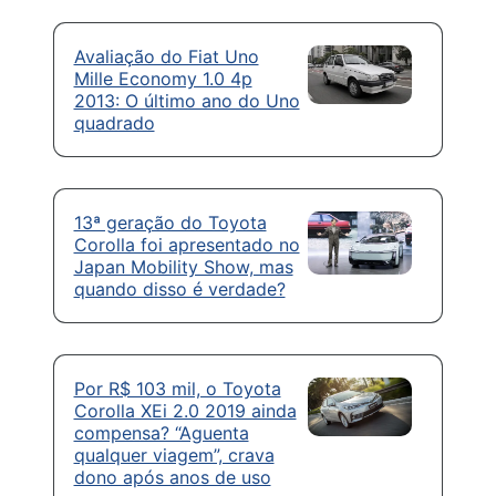
Avaliação do Fiat Uno
Mille Economy 1.0 4p
2013: O último ano do Uno
quadrado
13ª geração do Toyota
Corolla foi apresentado no
Japan Mobility Show, mas
quando disso é verdade?
Por R$ 103 mil, o Toyota
Corolla XEi 2.0 2019 ainda
compensa? “Aguenta
qualquer viagem”, crava
dono após anos de uso