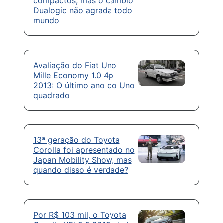
compactos, mas o câmbio
Dualogic não agrada todo
mundo
Avaliação do Fiat Uno
Mille Economy 1.0 4p
2013: O último ano do Uno
quadrado
13ª geração do Toyota
Corolla foi apresentado no
Japan Mobility Show, mas
quando disso é verdade?
Por R$ 103 mil, o Toyota