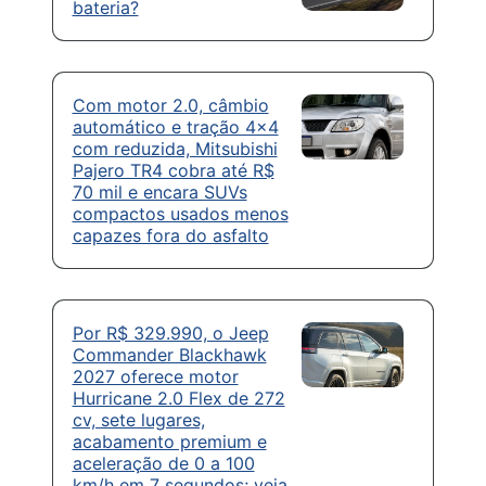
bateria?
Com motor 2.0, câmbio
automático e tração 4×4
com reduzida, Mitsubishi
Pajero TR4 cobra até R$
70 mil e encara SUVs
compactos usados menos
capazes fora do asfalto
Por R$ 329.990, o Jeep
Commander Blackhawk
2027 oferece motor
Hurricane 2.0 Flex de 272
cv, sete lugares,
acabamento premium e
aceleração de 0 a 100
km/h em 7 segundos; veja