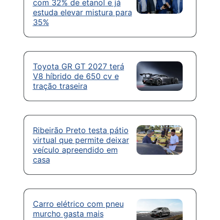
com 32% de etanol e já
estuda elevar mistura para
35%
Toyota GR GT 2027 terá
V8 híbrido de 650 cv e
tração traseira
Ribeirão Preto testa pátio
virtual que permite deixar
veículo apreendido em
casa
Carro elétrico com pneu
murcho gasta mais