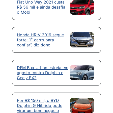
Fiat Uno Way 2021 custa
R$ 56 mil e ainda desafia
o Mobi
Honda HR-V 2016 segue
forte: “É carro para
confiar”, diz dono
DFM Box Urban estreia em
agosto contra Dolphin e
Geely EX2
Por R$ 150 mil, o BYD
Dolphin G Híbrido pode
virar um bom negócio