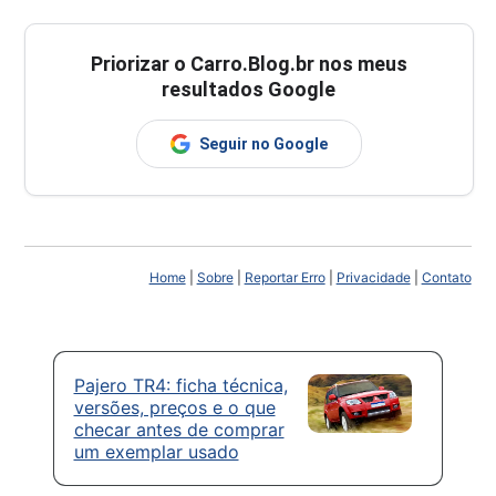
Priorizar o Carro.Blog.br nos meus
resultados Google
Seguir no Google
Home
|
Sobre
|
Reportar Erro
|
Privacidade
|
Contato
Pajero TR4: ficha técnica,
versões, preços e o que
checar antes de comprar
um exemplar usado