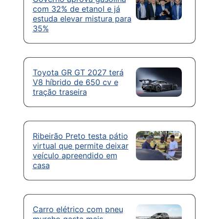
com 32% de etanol e já
estuda elevar mistura para
35%
Toyota GR GT 2027 terá
V8 híbrido de 650 cv e
tração traseira
Ribeirão Preto testa pátio
virtual que permite deixar
veículo apreendido em
casa
Carro elétrico com pneu
murcho gasta mais