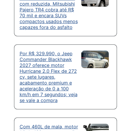
com reduzida, Mitsubishi
Pajero TR4 cobra até R$
70 mil e encara SUVs
compactos usados menos
capazes fora do asfalto
Por R$ 329.990, o Jeep
Commander Blackhawk
2027 oferece motor
Hurricane 2.0 Flex de 272
cv, sete lugares,
acabamento premium e
aceleração de 0 a 100
km/h em 7 segundos; veja
se vale a compra
Com 460L de mala, motor