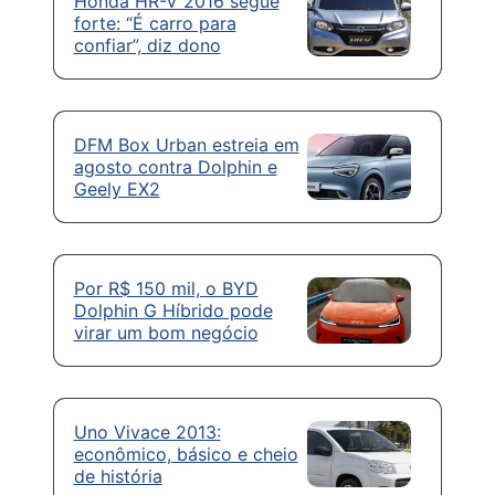
Honda HR-V 2016 segue
forte: “É carro para
confiar”, diz dono
DFM Box Urban estreia em
agosto contra Dolphin e
Geely EX2
Por R$ 150 mil, o BYD
Dolphin G Híbrido pode
virar um bom negócio
Uno Vivace 2013:
econômico, básico e cheio
de história