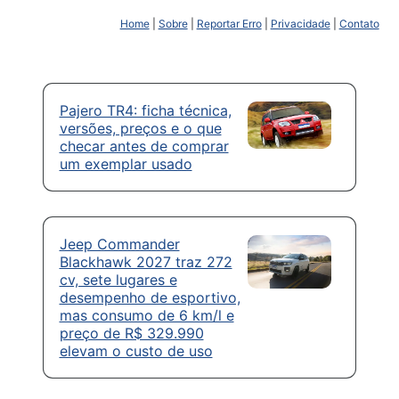
Home
|
Sobre
|
Reportar Erro
|
Privacidade
|
Contato
Pajero TR4: ficha técnica,
versões, preços e o que
checar antes de comprar
um exemplar usado
Jeep Commander
Blackhawk 2027 traz 272
cv, sete lugares e
desempenho de esportivo,
mas consumo de 6 km/l e
preço de R$ 329.990
elevam o custo de uso