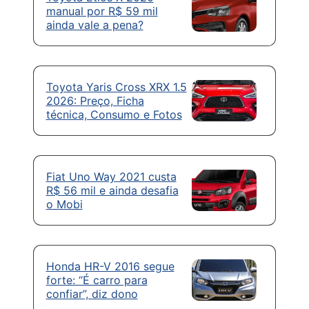
manual por R$ 59 mil
ainda vale a pena?
Toyota Yaris Cross XRX 1.5
2026: Preço, Ficha
técnica, Consumo e Fotos
Fiat Uno Way 2021 custa
R$ 56 mil e ainda desafia
o Mobi
Honda HR-V 2016 segue
forte: “É carro para
confiar”, diz dono