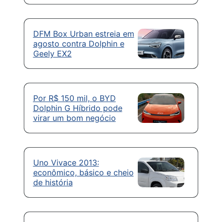
DFM Box Urban estreia em
agosto contra Dolphin e
Geely EX2
Por R$ 150 mil, o BYD
Dolphin G Híbrido pode
virar um bom negócio
Uno Vivace 2013:
econômico, básico e cheio
de história