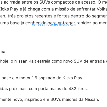
is acirrada entre os SUVs compactos de acesso. O 
icks Play e já chega com a missão de enfrentar Volk
ian, três projetos recentes e fortes dentro do segmen
r uma base já conhecida para entregar rapidez ao me
Ver essa foto no Instagram
is:
hoje, o Nissan Kait estreia como novo SUV de entrada 
base e o motor 1.6 aspirado do Kicks Play.
as próximas, com porta malas de 432 litros.
almente novo, inspirado em SUVs maiores da Nissan.