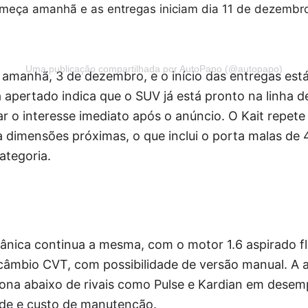
meça amanhã e as entregas iniciam dia 11 de dezembr
Uma publicação compartilhada por AutoPapo (@autopapo)
amanhã, 3 de dezembro, e o início das entregas est
 apertado indica que o SUV já está pronto na linha 
ar o interesse imediato após o anúncio. O Kait repete
a dimensões próximas, o que inclui o porta malas de 4
ategoria.
nica continua a mesma, com o motor 1.6 aspirado fle
 câmbio CVT, com possibilidade de versão manual. A 
iona abaixo de rivais como Pulse e Kardian em dese
ade e custo de manutenção.