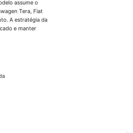
modelo assume o
swagen Tera, Fiat
to. A estratégia da
rcado e manter
da