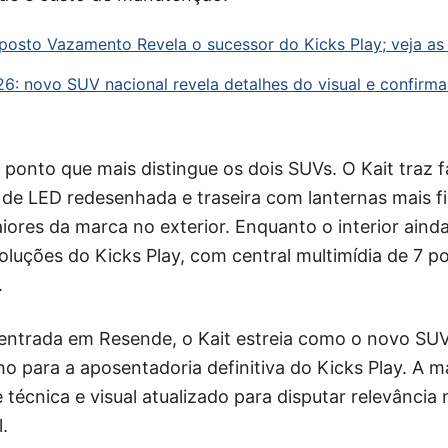
uposto Vazamento Revela o sucessor do Kicks Play; veja as
26: novo SUV nacional revela detalhes do visual e confirm
 ponto que mais distingue os dois SUVs. O Kait traz f
a de LED redesenhada e traseira com lanternas mais f
iores da marca no exterior. Enquanto o interior aind
soluções do Kicks Play, com central multimídia de 7 p
.
trada em Resende, o Kait estreia como o novo SUV
o para a aposentadoria definitiva do Kicks Play. A 
e técnica e visual atualizado para disputar relevânci
.