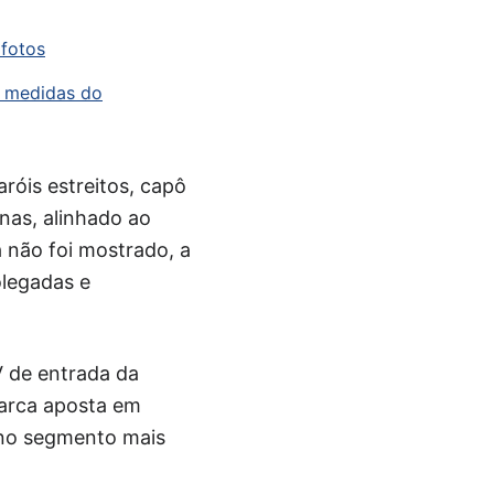
 fotos
a medidas do
aróis estreitos, capô
inas, alinhado ao
a não foi mostrado, a
olegadas e
 de entrada da
marca aposta em
a no segmento mais