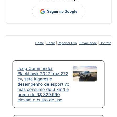
Seguir no Google
Home
|
Sobre
|
Reportar Erro
|
Privacidade
|
Contato
Jeep Commander
Blackhawk 2027 traz 272
cv, sete lugares e
desempenho de esportivo,
mas consumo de 6 km/l e
preço de R$ 329.990
elevam o custo de uso