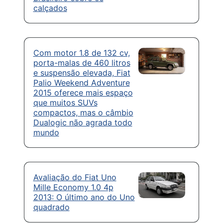
calçados
Com motor 1.8 de 132 cv,
porta-malas de 460 litros
e suspensão elevada, Fiat
Palio Weekend Adventure
2015 oferece mais espaço
que muitos SUVs
compactos, mas o câmbio
Dualogic não agrada todo
mundo
Avaliação do Fiat Uno
Mille Economy 1.0 4p
2013: O último ano do Uno
quadrado