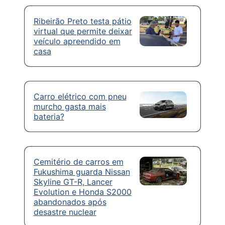
Ribeirão Preto testa pátio
virtual que permite deixar
veículo apreendido em
casa
Carro elétrico com pneu
murcho gasta mais
bateria?
Cemitério de carros em
Fukushima guarda Nissan
Skyline GT-R, Lancer
Evolution e Honda S2000
abandonados após
desastre nuclear