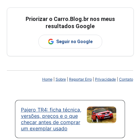
Priorizar o Carro.Blog.br nos meus
resultados Google
Seguir no Google
Home
|
Sobre
|
Reportar Erro
|
Privacidade
|
Contato
Pajero TR4: ficha técnica,
versões, preços e o que
checar antes de comprar
um exemplar usado