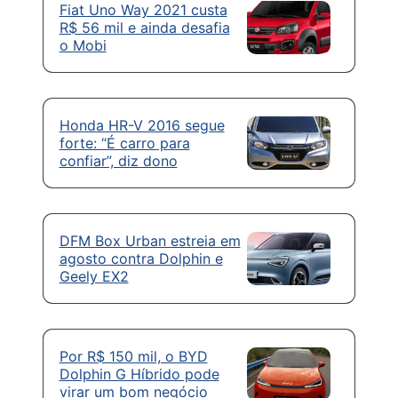
Fiat Uno Way 2021 custa
R$ 56 mil e ainda desafia
o Mobi
Honda HR-V 2016 segue
forte: “É carro para
confiar”, diz dono
DFM Box Urban estreia em
agosto contra Dolphin e
Geely EX2
Por R$ 150 mil, o BYD
Dolphin G Híbrido pode
virar um bom negócio