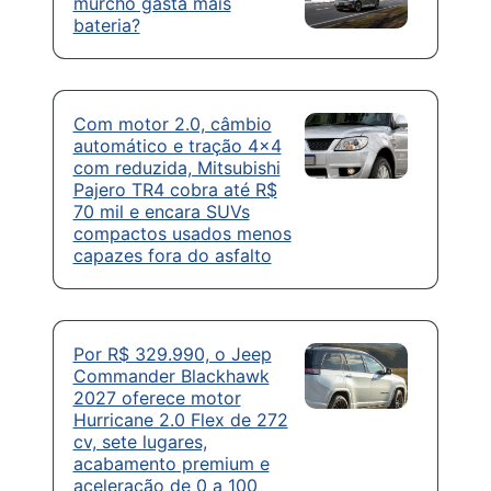
murcho gasta mais
bateria?
Com motor 2.0, câmbio
automático e tração 4×4
com reduzida, Mitsubishi
Pajero TR4 cobra até R$
70 mil e encara SUVs
compactos usados menos
capazes fora do asfalto
Por R$ 329.990, o Jeep
Commander Blackhawk
2027 oferece motor
Hurricane 2.0 Flex de 272
cv, sete lugares,
acabamento premium e
aceleração de 0 a 100