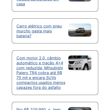
casa
Carro elétrico com pneu
murcho gasta mais
bateria?
Com motor 2.0, câmbio
automático e tração 4×4
com reduzida, Mitsubishi
Pajero TR4 cobra até R$
70 mil e encara SUVs
compactos usados menos
capazes fora do asfalto
Por R$ 329.990, o Jeep