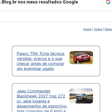
ro.Blog.br nos meus resultados Google
Home
|
Sobre
|
Repor
Pajero TR4: ficha técnica,
versões, preços e o que
checar antes de comprar
um exemplar usado
Jeep Commander
Blackhawk 2027 traz 272
cv, sete lugares e
desempenho de esportivo,
mas consumo de 6 km/l e