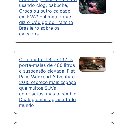
usando clog, babuche,
Crocs ou outro calçado
em EVA? Entenda o que
diz o Código de Trânsito
Brasileiro sobre os
calçados
Com motor 1.8 de 132 cv,
porta-malas de 460 litros
e suspensão elevada, Fiat
Palio Weekend Adventure
2015 oferece mais espaço
que muitos SUVs
compactos, mas o câmbio
Dualogic não agrada todo
mundo