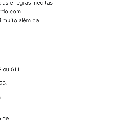
as e regras inéditas
ordo com
i muito além da
S ou GLI.
26.
a
o de