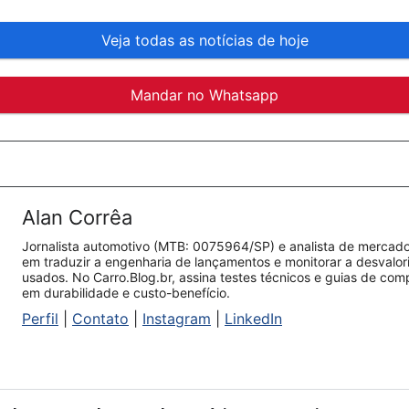
Veja todas as notícias de hoje
Mandar no Whatsapp
Alan Corrêa
Jornalista automotivo (MTB: 0075964/SP) e analista de mercado.
em traduzir a engenharia de lançamentos e monitorar a desvalo
usados. No Carro.Blog.br, assina testes técnicos e guias de co
em durabilidade e custo-benefício.
Perfil
|
Contato
|
Instagram
|
LinkedIn