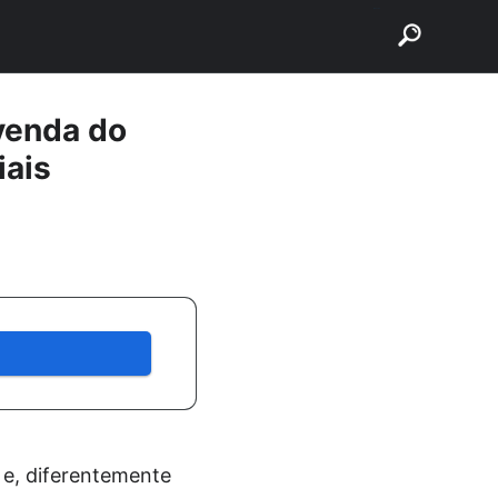
buscar
 venda do
iais
 e, diferentemente