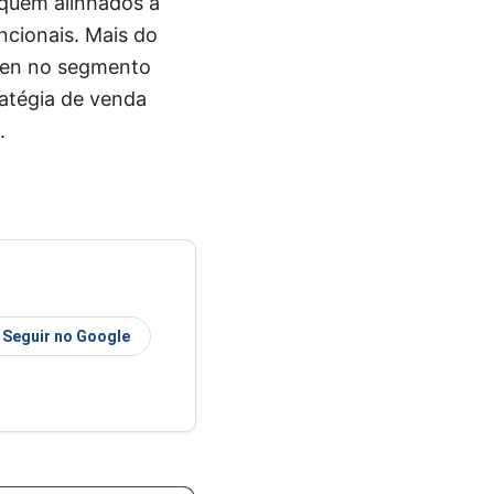
iquem alinhados à
ncionais. Mais do
gen no segmento
atégia de venda
.
Seguir no Google