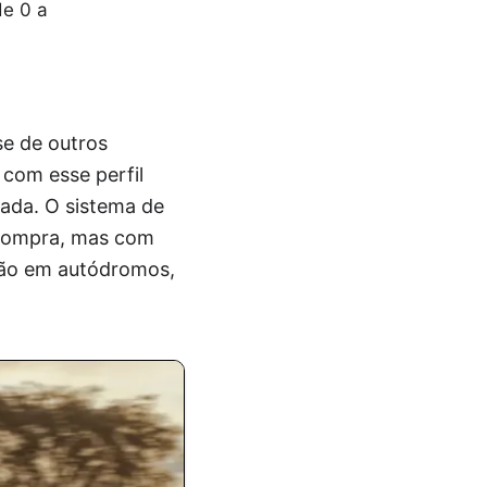
de 0 a
se de outros
 com esse perfil
tada. O sistema de
e compra, mas com
rão em autódromos,