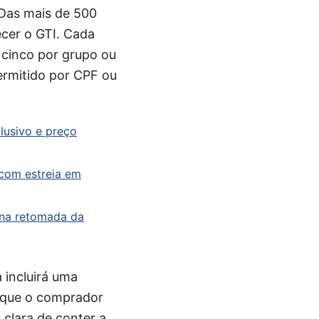
 Das mais de 500
ecer o GTI. Cada
 cinco por grupo ou
permitido por CPF ou
lusivo e preço
com estreia em
 na retomada da
 incluirá uma
a que o comprador
 clara de conter a