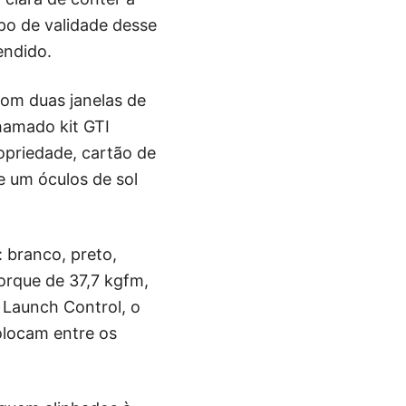
po de validade desse
endido.
om duas janelas de
chamado kit GTI
ropriedade, cartão de
e um óculos de sol
 branco, preto,
orque de 37,7 kgfm,
 Launch Control, o
olocam entre os