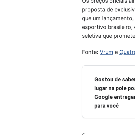
Os preços oficiais a
proposta de exclusi
que um lançamento,
esportivo brasileir
seletiva que promete
Fonte:
Vrum
e
Quatr
Gostou de sabe
lugar na pole pos
Google entregar
para você