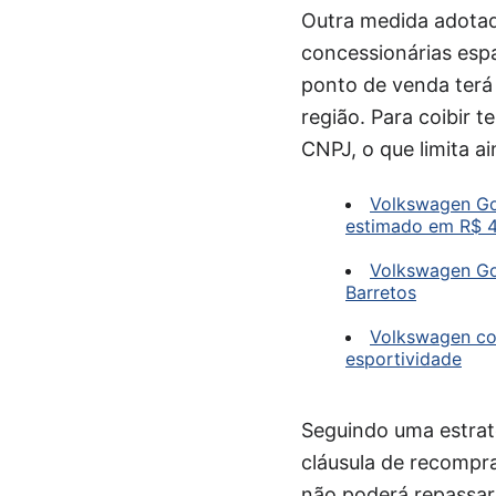
Outra medida adotad
concessionárias espa
ponto de venda terá
região. Para coibir 
CNPJ, o que limita ai
Volkswagen Gol
estimado em R$ 4
Volkswagen Go
Barretos
Volkswagen con
esportividade
Seguindo uma estraté
cláusula de recompra
não poderá repassar 