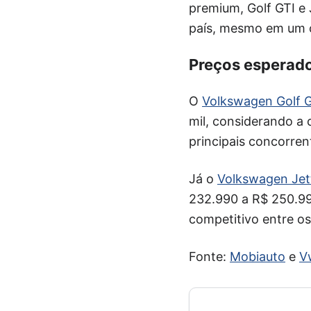
premium, Golf GTI e 
país, mesmo em um c
Preços esperados
O
Volkswagen Golf 
mil, considerando a 
principais concorre
Já o
Volkswagen Jet
232.990 a R$ 250.99
competitivo entre o
Fonte:
Mobiauto
e
V