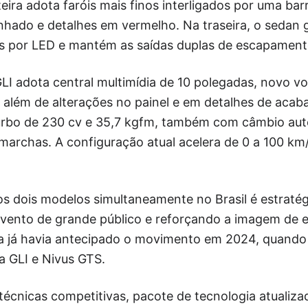
teira adota faróis mais finos interligados por uma ba
hado e detalhes em vermelho. Na traseira, o sedan
s por LED e mantém as saídas duplas de escapament
GLI adota central multimídia de 10 polegadas, novo vo
, além de alterações no painel e em detalhes de aca
urbo de 230 cv e 35,7 kgfm, também com câmbio aut
archas. A configuração atual acelera de 0 a 100 km
os dois modelos simultaneamente no Brasil é estratég
vento de grande público e reforçando a imagem de e
 já havia antecipado o movimento em 2024, quando 
ta GLI e Nivus GTS.
técnicas competitivas, pacote de tecnologia atualiz