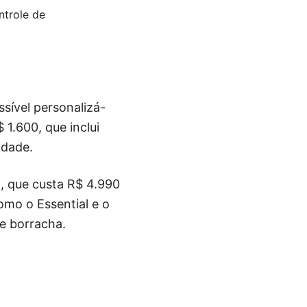
ntrole de
sível personalizá-
1.600, que inclui
idade.
, que custa R$ 4.990
omo o Essential e o
de borracha.