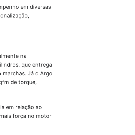
empenho em diversas
onalização,
almente na
lindros, que entrega
o marchas. Já o Argo
kgfm de torque,
a em relação ao
 mais força no motor