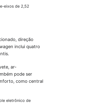
re-eixos de 2,52
cionado, direção
swagen inclui quatro
ntis.
ete, ar-
também pode ser
nforto, como central
ole eletrônico de