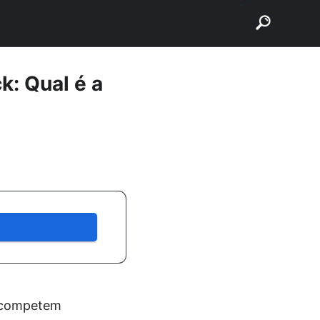
buscar
k: Qual é a
 competem