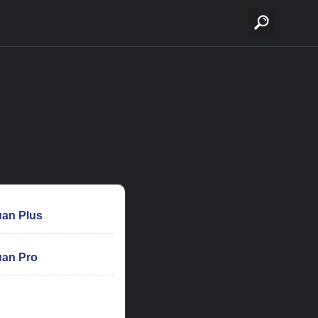
buscar
an Plus
uan Pro