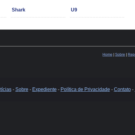
Shark
U9
Home
|
Sobre
|
Repo
ícias
-
Sobre
-
Expediente
-
Política de Privacidade
-
Contato
-