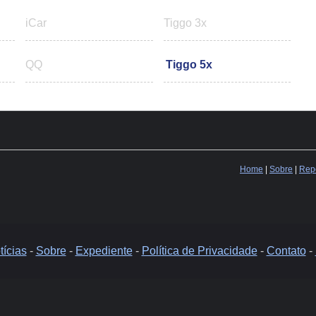
iCar
Tiggo 3x
QQ
Tiggo 5x
Home
|
Sobre
|
Repo
ícias
-
Sobre
-
Expediente
-
Política de Privacidade
-
Contato
-