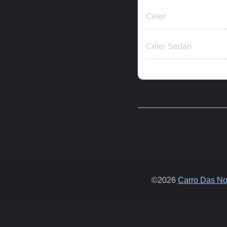
Celer
Celer Sedan
©2026
Carro Das Not