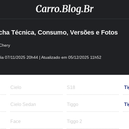
icha Técnica, Consumo, Versões e Fotos
Chery
ia
07/11/2025 20h44
| Atualizado em
05/12/2025 11h52
Cielo
S18
Ti
Cielo Sedan
Tiggo
Ti
Face
Tiggo 2