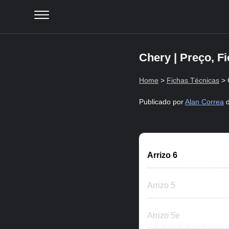
Chery | Preço, F
Home
>
Fichas Técnicas
> 
Publicado por
Alan Correa
d
Arrizo 6
Arrizo 5
Arrizo 5e