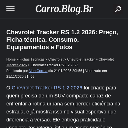
buscar
Chevrolet Tracker RS 1.2 2026: Preço,
Ficha técnica, Consumo,
Equipamentos e Fotos
Home
>
Fichas Técnicas
>
Chevrolet
>
Chevrolet Tracker
>
Chevrolet
Tracker 2026
> Chevrolet Tracker RS 1.2 2026
Publicado por
Alan Correa
dia
21/11/2025 20h56
| Atualizado em
21/11/2025 21h09
O
Chevrolet Tracker RS 1.2 2026
foi criado para
quem precisa de um SUV compacto capaz de
enfrentar a rotina urbana sem perder eficiência na
estrada, e já mostra isso no visual esportivo que
diferencia a versão. Ele entrega praticidade
imediata, tecnologia útil e um acerto mecânico