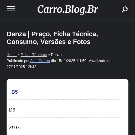
buscar
Denza | Preço, Ficha Técnica,
Consumo, Versões e Fotos
Home
>
Fichas Técnicas
> Denza
Publicado por
Alan Correa
dia
15/11/2025 11h50
| Atualizado em
27/11/2025 12h43
B5
D9
Z9 GT