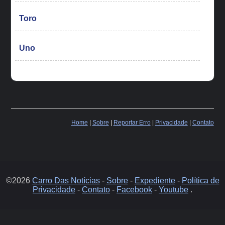
Toro
Uno
Home
|
Sobre
|
Reportar Erro
|
Privacidade
|
Contato
©2026
Carro Das Notícias
-
Sobre
-
Expediente
-
Política de
Privacidade
-
Contato
-
Facebook
-
Youtube
.