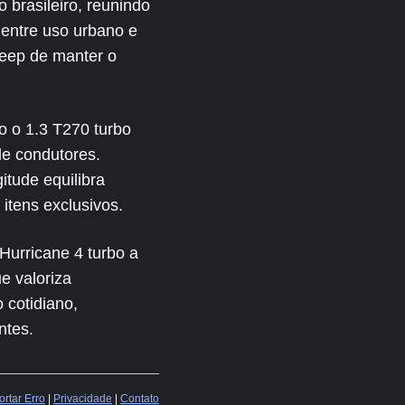
rasileiro, reunindo
 entre uso urbano e
Jeep de manter o
o o 1.3 T270 turbo
de condutores.
itude equilibra
itens exclusivos.
urricane 4 turbo a
e valoriza
 cotidiano,
ntes.
rtar Erro
|
Privacidade
|
Contato