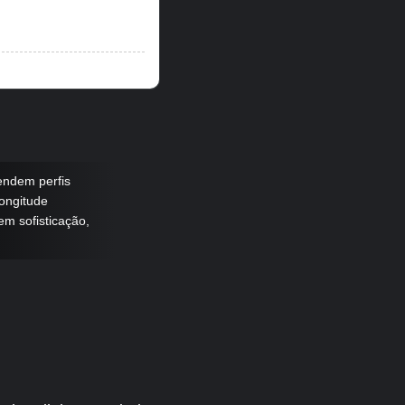
endem perfis
Longitude
em sofisticação,