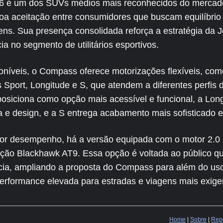
é um dos SUVs médios mais reconhecidos do mercado b
boa aceitação entre consumidores que buscam equilíbrio
s. Sua presença consolidada reforça a estratégia da 
a no segmento de utilitários esportivos.
oníveis, o Compass oferece motorizações flexíveis, com
s Sport, Longitude e S, que atendem a diferentes perfis 
osiciona como opção mais acessível e funcional, a Long
a e design, e a S entrega acabamento mais sofisticado e 
r desempenho, há a versão equipada com o motor 2.0 H
ação Blackhawk AT9. Essa opção é voltada ao público qu
cia, ampliando a proposta do Compass para além do uso
rformance elevada para estradas e viagens mais exige
Home
|
Sobre
|
Repo