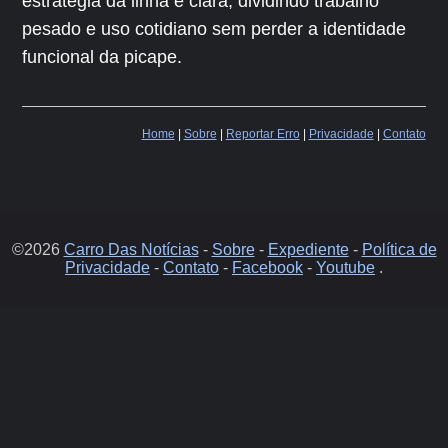
estratégia da linha é clara, dividindo trabalho
pesado e uso cotidiano sem perder a identidade
funcional da picape.
Home
|
Sobre
|
Reportar Erro
|
Privacidade
|
Contato
©2026
Carro Das Notícias
-
Sobre
-
Expediente
-
Política de
Privacidade
-
Contato
-
Facebook
-
Youtube
.