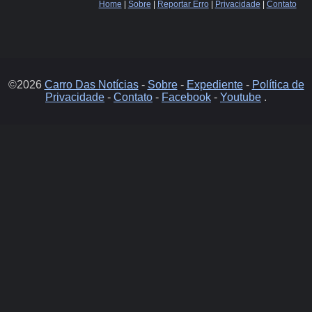
Home
|
Sobre
|
Reportar Erro
|
Privacidade
|
Contato
©2026
Carro Das Notícias
-
Sobre
-
Expediente
-
Política de
Privacidade
-
Contato
-
Facebook
-
Youtube
.