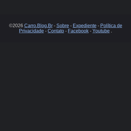
©2026
Carro.Blog.Br
-
Sobre
-
Expediente
-
Política de
Privacidade
-
Contato
-
Facebook
-
Youtube
.